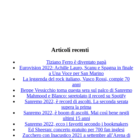
Articoli recenti
Tiziano Ferro è diventato papà
Eurovision 2022: Achille Lauro, Scanu e Spagna in finale
a Una Voce per San Marino
La leggenda del rock italiano, Vasco Rossi, compie 70
anni
Beppe Vessicchio torna questa sera sul palco di Sanremo
Mahmood e Blanco: sgretolato il record su Spotify
Sanremo 2022, è record di ascolti. La seconda serata
supera la prima
Sanremo 2022, è boom di ascolti. Mai così bene negli
ultimi 15 anni
Sanremo 2022, ecco i favoriti secondo i bookmakers
Ed Sheeran: concerto gratuito per 700 fan inglesi
Zucchero con Inacustico 2021 a settembre all’Arena di