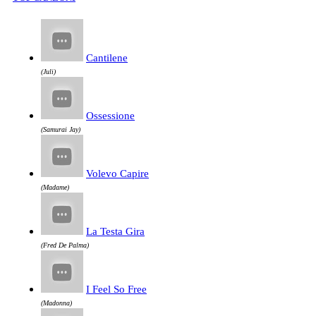
Cantilene
(Juli)
Ossessione
(Samurai Jay)
Volevo Capire
(Madame)
La Testa Gira
(Fred De Palma)
I Feel So Free
(Madonna)