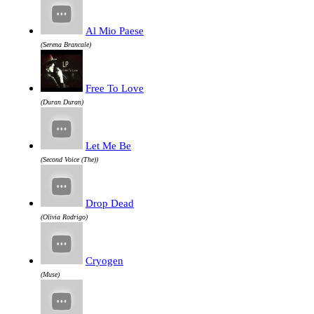
Al Mio Paese
(Serena Brancale)
Free To Love
(Duran Duran)
Let Me Be
(Second Voice (The))
Drop Dead
(Olivia Rodrigo)
Cryogen
(Muse)