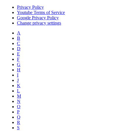
Privacy Policy
Youtube Terms of Service
Google Privacy Policy
Change privacy settings
A
B
C
D
E
F
G
H
I
J
K
L
M
N
O
P
Q
R
S