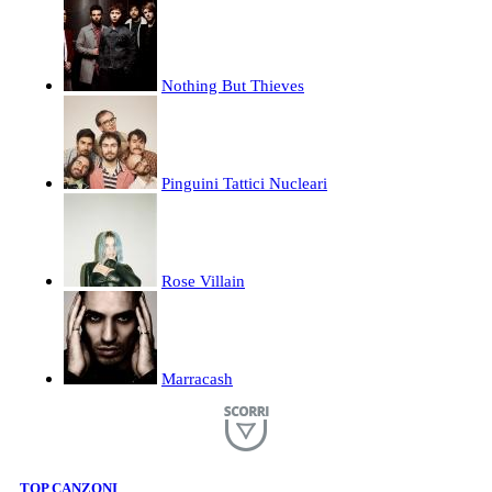
Nothing But Thieves
Pinguini Tattici Nucleari
Rose Villain
Marracash
TOP CANZONI