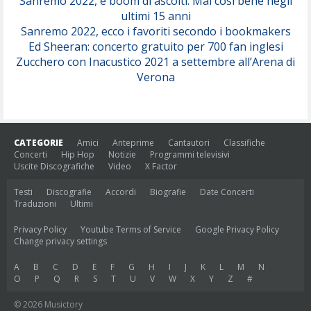
Sanremo 2022, è boom di ascolti. Mai così bene negli
ultimi 15 anni
Sanremo 2022, ecco i favoriti secondo i bookmakers
Ed Sheeran: concerto gratuito per 700 fan inglesi
Zucchero con Inacustico 2021 a settembre all’Arena di
Verona
CATEGORIE
Amici
Anteprime
Cantautori
Classifiche
Concerti
Hip Hop
Notizie
Programmi televisivi
Uscite Discografiche
Video
X Factor
Testi
Discografie
Accordi
Biografie
Date Concerti
Traduzioni
Ultimi
Privacy Policy
Youtube Terms of Service
Google Privacy Policy
Change privacy settings
A
B
C
D
E
F
G
H
I
J
K
L
M
N
O
P
Q
R
S
T
U
V
W
X
Y
Z
#
© 2026 Musictory