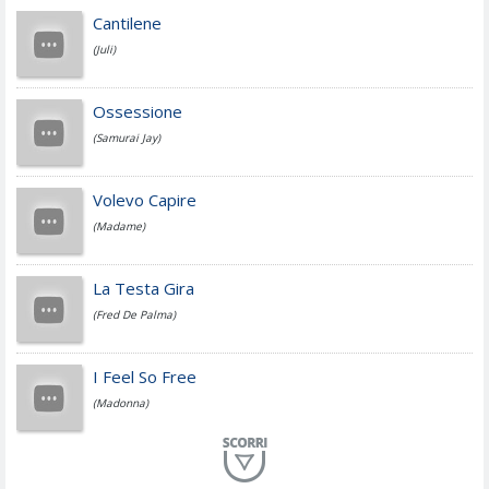
Achille Lauro
Cantilene
(Juli)
Cesare Cremonini
Ossessione
(Samurai Jay)
Jovanotti
Volevo Capire
(Madame)
Fedez
La Testa Gira
(Fred De Palma)
Simone Cristicchi
I Feel So Free
(Madonna)
Lucio Dalla
Al Mio Paese