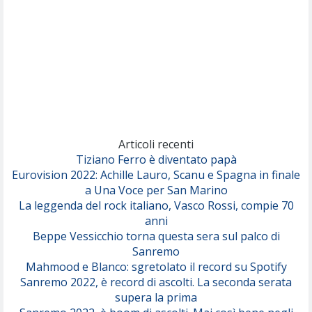
Pinguini Tattici Nucleari
Canzone Estiva
(Annalisa Scarrone)
Rose Villain
Comuni Immortali
(Achille Lauro)
Marracash
So Easy (To Fall In Love)
(Olivia Dean)
Articoli recenti
Tiziano Ferro è diventato papà
Eurovision 2022: Achille Lauro, Scanu e Spagna in finale
Serenamente
a Una Voce per San Marino
(Juli)
La leggenda del rock italiano, Vasco Rossi, compie 70
anni
Beppe Vessicchio torna questa sera sul palco di
Sanremo
Mahmood e Blanco: sgretolato il record su Spotify
Sanremo 2022, è record di ascolti. La seconda serata
supera la prima