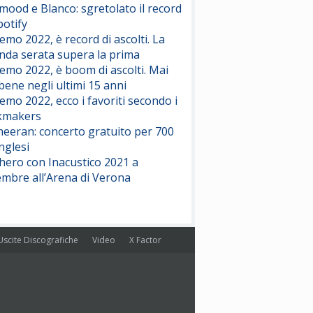
ood e Blanco: sgretolato il record
potify
emo 2022, è record di ascolti. La
nda serata supera la prima
emo 2022, è boom di ascolti. Mai
 bene negli ultimi 15 anni
emo 2022, ecco i favoriti secondo i
kmakers
heeran: concerto gratuito per 700
nglesi
hero con Inacustico 2021 a
embre all’Arena di Verona
Uscite Discografiche
Video
X Factor