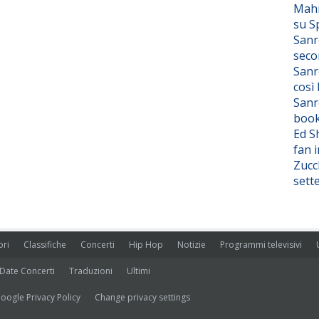
Mahm
su S
Sanr
seco
Sanr
così
Sanr
boo
Ed S
fan i
Zucc
sett
ori
Classifiche
Concerti
Hip Hop
Notizie
Programmi televisivi
Date Concerti
Traduzioni
Ultimi
oogle Privacy Policy
Change privacy settings