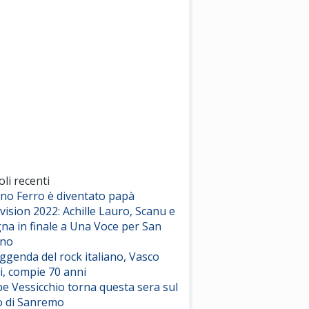
(Sal da Vinci)
Pinguini Tattici Nucleari
Canzone Estiva
(Annalisa Scarrone)
Rose Villain
Comuni Immortali
(Achille Lauro)
Marracash
So Easy (To Fall In Love)
(Olivia Dean)
oli recenti
ano Ferro è diventato papà
vision 2022: Achille Lauro, Scanu e
Serenamente
na in finale a Una Voce per San
(Juli)
ino
eggenda del rock italiano, Vasco
i, compie 70 anni
e Vessicchio torna questa sera sul
o di Sanremo