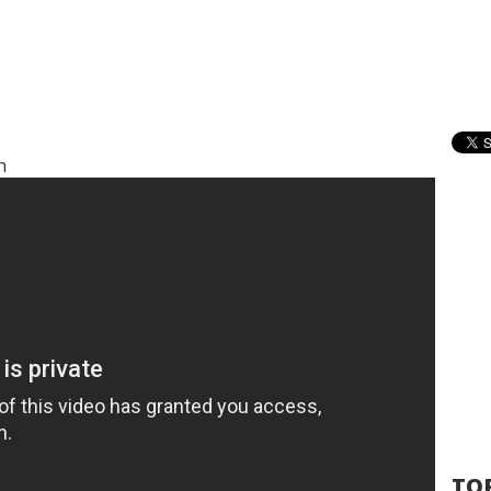
h
TOP