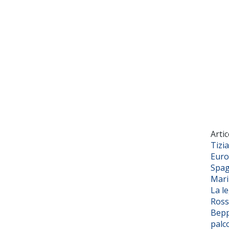
Artic
Tizi
Euro
Spag
Mar
La l
Ross
Bepp
palc