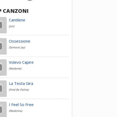
P CANZONI
Achille Lauro
Cantilene
(Juli)
Cesare Cremonini
Ossessione
(Samurai Jay)
Jovanotti
Volevo Capire
(Madame)
Fedez
La Testa Gira
(Fred De Palma)
Simone Cristicchi
I Feel So Free
(Madonna)