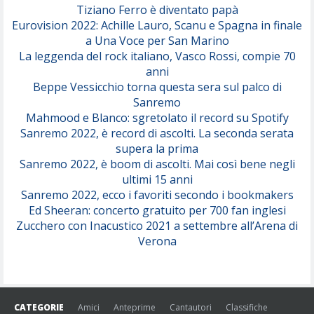
Tiziano Ferro è diventato papà
Eurovision 2022: Achille Lauro, Scanu e Spagna in finale
Serenamente
a Una Voce per San Marino
(Juli)
La leggenda del rock italiano, Vasco Rossi, compie 70
anni
Beppe Vessicchio torna questa sera sul palco di
Sanremo
Mahmood e Blanco: sgretolato il record su Spotify
Sanremo 2022, è record di ascolti. La seconda serata
supera la prima
Sanremo 2022, è boom di ascolti. Mai così bene negli
ultimi 15 anni
Sanremo 2022, ecco i favoriti secondo i bookmakers
Ed Sheeran: concerto gratuito per 700 fan inglesi
Zucchero con Inacustico 2021 a settembre all’Arena di
Verona
CATEGORIE
Amici
Anteprime
Cantautori
Classifiche