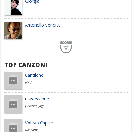
Giorgia
Antonello Venditti
Planet Funk
TOP CANZONI
Achille Lauro
Cantilene
(Juli)
Cesare Cremonini
Ossessione
(Samurai Jay)
Jovanotti
Volevo Capire
(Madame)