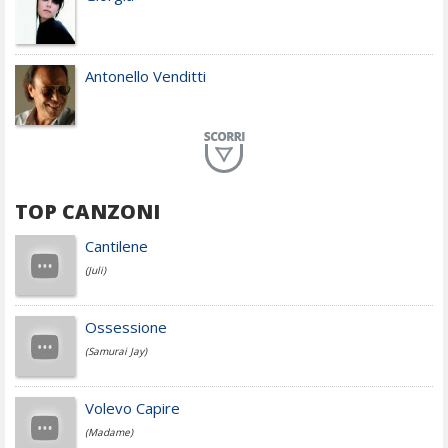
Antonello Venditti
Planet Funk
TOP CANZONI
Achille Lauro
Cantilene
(Juli)
Cesare Cremonini
Ossessione
(Samurai Jay)
Jovanotti
Volevo Capire
(Madame)