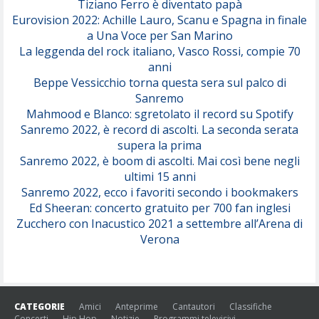
Tiziano Ferro è diventato papà
Eurovision 2022: Achille Lauro, Scanu e Spagna in finale
Serenamente
a Una Voce per San Marino
(Juli)
La leggenda del rock italiano, Vasco Rossi, compie 70
anni
Beppe Vessicchio torna questa sera sul palco di
Sanremo
Mahmood e Blanco: sgretolato il record su Spotify
Sanremo 2022, è record di ascolti. La seconda serata
supera la prima
Sanremo 2022, è boom di ascolti. Mai così bene negli
ultimi 15 anni
Sanremo 2022, ecco i favoriti secondo i bookmakers
Ed Sheeran: concerto gratuito per 700 fan inglesi
Zucchero con Inacustico 2021 a settembre all’Arena di
Verona
CATEGORIE
Amici
Anteprime
Cantautori
Classifiche
Concerti
Hip Hop
Notizie
Programmi televisivi