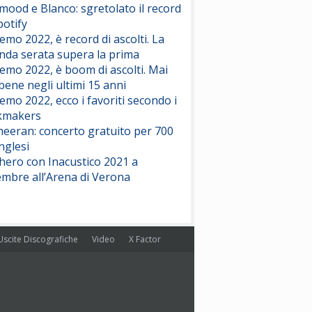
ood e Blanco: sgretolato il record
potify
emo 2022, è record di ascolti. La
nda serata supera la prima
emo 2022, è boom di ascolti. Mai
 bene negli ultimi 15 anni
emo 2022, ecco i favoriti secondo i
kmakers
heeran: concerto gratuito per 700
nglesi
hero con Inacustico 2021 a
embre all’Arena di Verona
Uscite Discografiche
Video
X Factor