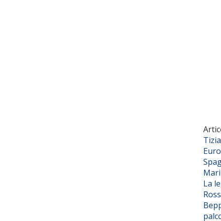
Artic
Tizi
Euro
Spag
Mar
La l
Ross
Bepp
palc