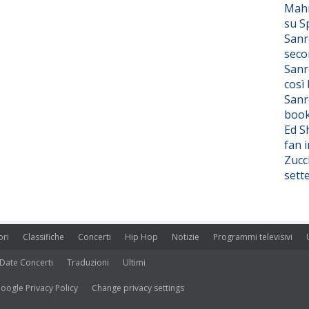
Mahm
su S
Sanr
seco
Sanr
così
Sanr
boo
Ed S
fan i
Zucc
sett
ori
Classifiche
Concerti
Hip Hop
Notizie
Programmi televisivi
Date Concerti
Traduzioni
Ultimi
oogle Privacy Policy
Change privacy settings