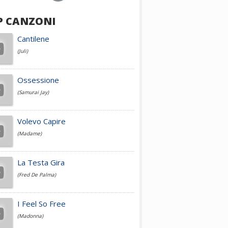
P CANZONI
Achille Lauro
Cantilene
(Juli)
Cesare Cremonini
Ossessione
(Samurai Jay)
Jovanotti
Volevo Capire
(Madame)
Fedez
La Testa Gira
(Fred De Palma)
Simone Cristicchi
I Feel So Free
(Madonna)