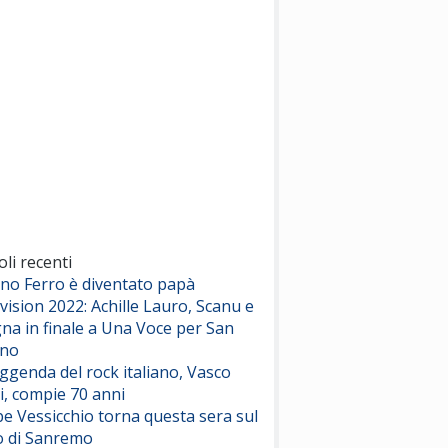
(Sal da Vinci)
Pinguini Tattici Nucleari
Canzone Estiva
(Annalisa Scarrone)
Rose Villain
Comuni Immortali
(Achille Lauro)
Marracash
So Easy (To Fall In Love)
(Olivia Dean)
oli recenti
ano Ferro è diventato papà
vision 2022: Achille Lauro, Scanu e
Serenamente
na in finale a Una Voce per San
(Juli)
ino
eggenda del rock italiano, Vasco
i, compie 70 anni
e Vessicchio torna questa sera sul
o di Sanremo