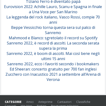
Tiziano Ferro è diventato papà
Eurovision 2022: Achille Lauro, Scanu e Spagna in finale
Serenamente
a Una Voce per San Marino
(Juli)
La leggenda del rock italiano, Vasco Rossi, compie 70
anni
Beppe Vessicchio torna questa sera sul palco di
Sanremo
Mahmood e Blanco: sgretolato il record su Spotify
Sanremo 2022, è record di ascolti. La seconda serata
supera la prima
Sanremo 2022, è boom di ascolti. Mai così bene negli
ultimi 15 anni
Sanremo 2022, ecco i favoriti secondo i bookmakers
Ed Sheeran: concerto gratuito per 700 fan inglesi
Zucchero con Inacustico 2021 a settembre all’Arena di
Verona
CATEGORIE
Amici
Anteprime
Cantautori
Classifiche
Concerti
Hip Hop
Notizie
Programmi televisivi