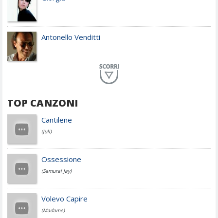
Antonello Venditti
Planet Funk
TOP CANZONI
Achille Lauro
Cantilene
(Juli)
Cesare Cremonini
Ossessione
(Samurai Jay)
Jovanotti
Volevo Capire
(Madame)