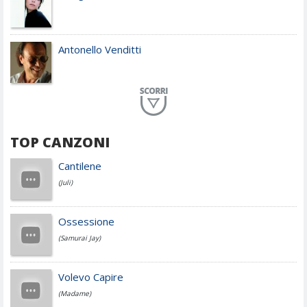
Antonello Venditti
Planet Funk
TOP CANZONI
Achille Lauro
Cantilene
(Juli)
Cesare Cremonini
Ossessione
(Samurai Jay)
Jovanotti
Volevo Capire
(Madame)