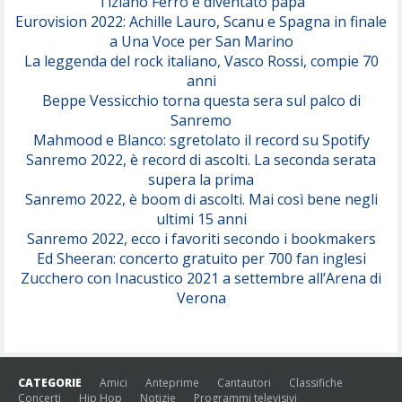
Tiziano Ferro è diventato papà
Eurovision 2022: Achille Lauro, Scanu e Spagna in finale
Serenamente
a Una Voce per San Marino
(Juli)
La leggenda del rock italiano, Vasco Rossi, compie 70
anni
Beppe Vessicchio torna questa sera sul palco di
Sanremo
Mahmood e Blanco: sgretolato il record su Spotify
Sanremo 2022, è record di ascolti. La seconda serata
supera la prima
Sanremo 2022, è boom di ascolti. Mai così bene negli
ultimi 15 anni
Sanremo 2022, ecco i favoriti secondo i bookmakers
Ed Sheeran: concerto gratuito per 700 fan inglesi
Zucchero con Inacustico 2021 a settembre all’Arena di
Verona
CATEGORIE
Amici
Anteprime
Cantautori
Classifiche
Concerti
Hip Hop
Notizie
Programmi televisivi