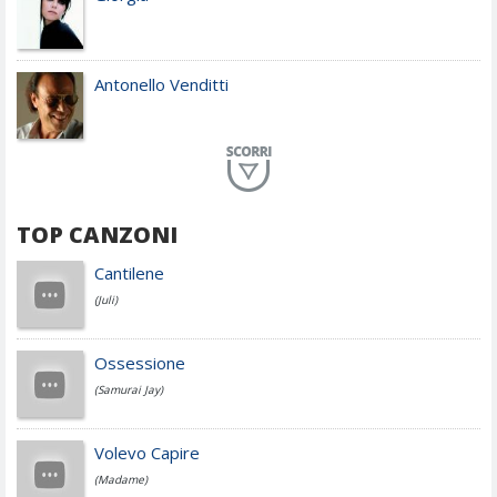
Antonello Venditti
Planet Funk
TOP CANZONI
Achille Lauro
Cantilene
(Juli)
Cesare Cremonini
Ossessione
(Samurai Jay)
Jovanotti
Volevo Capire
(Madame)