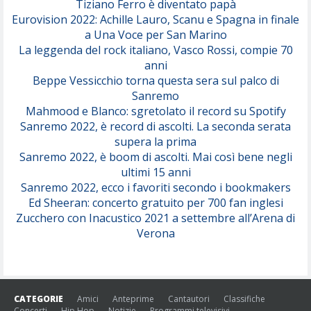
Tiziano Ferro è diventato papà
Eurovision 2022: Achille Lauro, Scanu e Spagna in finale
Serenamente
a Una Voce per San Marino
(Juli)
La leggenda del rock italiano, Vasco Rossi, compie 70
anni
Beppe Vessicchio torna questa sera sul palco di
Sanremo
Mahmood e Blanco: sgretolato il record su Spotify
Sanremo 2022, è record di ascolti. La seconda serata
supera la prima
Sanremo 2022, è boom di ascolti. Mai così bene negli
ultimi 15 anni
Sanremo 2022, ecco i favoriti secondo i bookmakers
Ed Sheeran: concerto gratuito per 700 fan inglesi
Zucchero con Inacustico 2021 a settembre all’Arena di
Verona
CATEGORIE
Amici
Anteprime
Cantautori
Classifiche
Concerti
Hip Hop
Notizie
Programmi televisivi