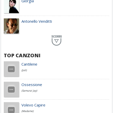
Giorgia
Antonello Venditti
Planet Funk
TOP CANZONI
Achille Lauro
Cantilene
(Juli)
Cesare Cremonini
Ossessione
(Samurai Jay)
Jovanotti
Volevo Capire
(Madame)