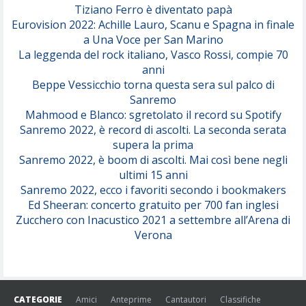
Tiziano Ferro è diventato papà
Eurovision 2022: Achille Lauro, Scanu e Spagna in finale
Serenamente
a Una Voce per San Marino
(Juli)
La leggenda del rock italiano, Vasco Rossi, compie 70
anni
Beppe Vessicchio torna questa sera sul palco di
Sanremo
Mahmood e Blanco: sgretolato il record su Spotify
Sanremo 2022, è record di ascolti. La seconda serata
supera la prima
Sanremo 2022, è boom di ascolti. Mai così bene negli
ultimi 15 anni
Sanremo 2022, ecco i favoriti secondo i bookmakers
Ed Sheeran: concerto gratuito per 700 fan inglesi
Zucchero con Inacustico 2021 a settembre all’Arena di
Verona
CATEGORIE
Amici
Anteprime
Cantautori
Classifiche