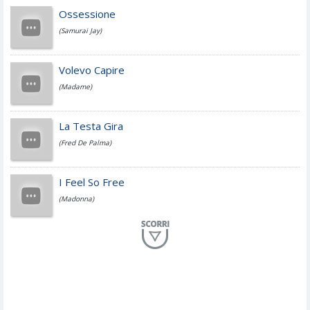
Cesare Cremonini
Ossessione
(Samurai Jay)
Jovanotti
Volevo Capire
(Madame)
Fedez
La Testa Gira
(Fred De Palma)
Simone Cristicchi
I Feel So Free
(Madonna)
Lucio Dalla
Al Mio Paese
(Serena Brancale)
ModÃ
Free To Love