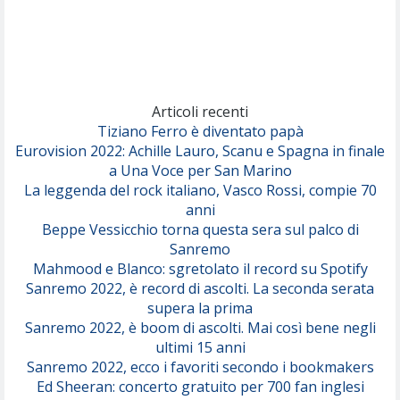
Rose Villain
Comuni Immortali
(Achille Lauro)
Marracash
So Easy (To Fall In Love)
(Olivia Dean)
Articoli recenti
Tiziano Ferro è diventato papà
Eurovision 2022: Achille Lauro, Scanu e Spagna in finale
Serenamente
a Una Voce per San Marino
(Juli)
La leggenda del rock italiano, Vasco Rossi, compie 70
anni
Beppe Vessicchio torna questa sera sul palco di
Sanremo
Mahmood e Blanco: sgretolato il record su Spotify
Sanremo 2022, è record di ascolti. La seconda serata
supera la prima
Sanremo 2022, è boom di ascolti. Mai così bene negli
ultimi 15 anni
Sanremo 2022, ecco i favoriti secondo i bookmakers
Ed Sheeran: concerto gratuito per 700 fan inglesi