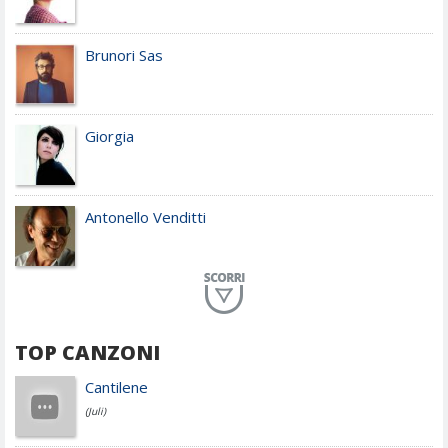
Brunori Sas
Giorgia
Antonello Venditti
Planet Funk
TOP CANZONI
Achille Lauro
Cantilene
(Juli)