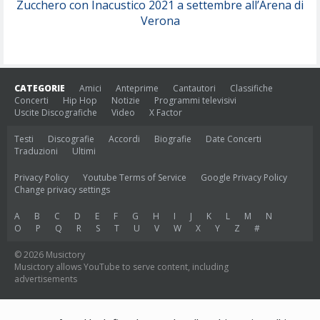
Zucchero con Inacustico 2021 a settembre all’Arena di
Verona
CATEGORIE
Amici
Anteprime
Cantautori
Classifiche
Concerti
Hip Hop
Notizie
Programmi televisivi
Uscite Discografiche
Video
X Factor
Testi
Discografie
Accordi
Biografie
Date Concerti
Traduzioni
Ultimi
Privacy Policy
Youtube Terms of Service
Google Privacy Policy
Change privacy settings
A
B
C
D
E
F
G
H
I
J
K
L
M
N
O
P
Q
R
S
T
U
V
W
X
Y
Z
#
© 2026 Musictory
Musictory allows YouTube to serve content, including
advertisements