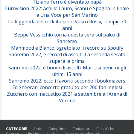
Tiziano Ferro è diventato papà
Eurovision 2022: Achille Lauro, Scanu e Spagna in finale
Serenamente
a Una Voce per San Marino
(Juli)
La leggenda del rock italiano, Vasco Rossi, compie 70
anni
Beppe Vessicchio torna questa sera sul palco di
Sanremo
Mahmood e Blanco: sgretolato il record su Spotify
Sanremo 2022, è record di ascolti. La seconda serata
supera la prima
Sanremo 2022, è boom di ascolti. Mai così bene negli
ultimi 15 anni
Sanremo 2022, ecco i favoriti secondo i bookmakers
Ed Sheeran: concerto gratuito per 700 fan inglesi
Zucchero con Inacustico 2021 a settembre all’Arena di
Verona
CATEGORIE
Amici
Anteprime
Cantautori
Classifiche
Concerti
Hip Hop
Notizie
Programmi televisivi