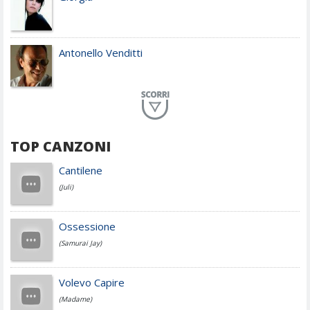
Antonello Venditti
Planet Funk
TOP CANZONI
Achille Lauro
Cantilene
(Juli)
Cesare Cremonini
Ossessione
(Samurai Jay)
Jovanotti
Volevo Capire
(Madame)