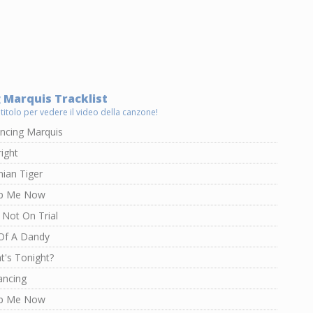
 Marquis Tracklist
 titolo per vedere il video della canzone!
ncing Marquis
ight
ian Tiger
ip Me Now
 Not On Trial
Of A Dandy
t's Tonight?
ancing
ip Me Now