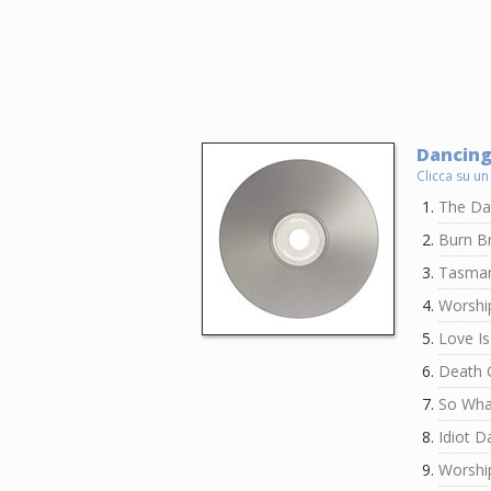
Dancing
Clicca su un
The Da
Burn Br
Tasman
Worsh
Love Is
Death 
So Wha
Idiot D
Worsh