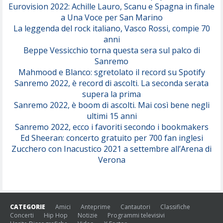
Eurovision 2022: Achille Lauro, Scanu e Spagna in finale
Serenamente
a Una Voce per San Marino
(Juli)
La leggenda del rock italiano, Vasco Rossi, compie 70
anni
Beppe Vessicchio torna questa sera sul palco di
Sanremo
Mahmood e Blanco: sgretolato il record su Spotify
Sanremo 2022, è record di ascolti. La seconda serata
supera la prima
Sanremo 2022, è boom di ascolti. Mai così bene negli
ultimi 15 anni
Sanremo 2022, ecco i favoriti secondo i bookmakers
Ed Sheeran: concerto gratuito per 700 fan inglesi
Zucchero con Inacustico 2021 a settembre all’Arena di
Verona
CATEGORIE
Amici
Anteprime
Cantautori
Classifiche
Concerti
Hip Hop
Notizie
Programmi televisivi