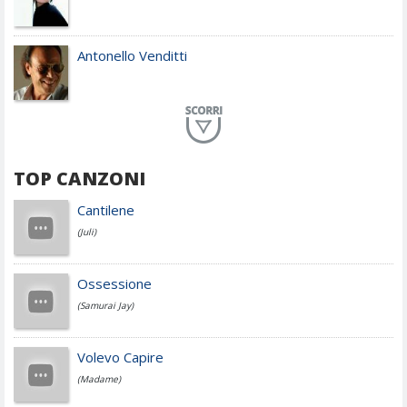
Antonello Venditti
Planet Funk
TOP CANZONI
Achille Lauro
Cantilene
(Juli)
Cesare Cremonini
Ossessione
(Samurai Jay)
Jovanotti
Volevo Capire
(Madame)