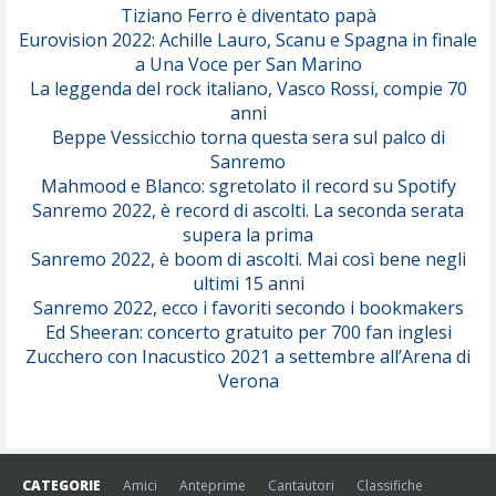
Tiziano Ferro è diventato papà
Eurovision 2022: Achille Lauro, Scanu e Spagna in finale
Serenamente
a Una Voce per San Marino
(Juli)
La leggenda del rock italiano, Vasco Rossi, compie 70
anni
Beppe Vessicchio torna questa sera sul palco di
Sanremo
Mahmood e Blanco: sgretolato il record su Spotify
Sanremo 2022, è record di ascolti. La seconda serata
supera la prima
Sanremo 2022, è boom di ascolti. Mai così bene negli
ultimi 15 anni
Sanremo 2022, ecco i favoriti secondo i bookmakers
Ed Sheeran: concerto gratuito per 700 fan inglesi
Zucchero con Inacustico 2021 a settembre all’Arena di
Verona
CATEGORIE
Amici
Anteprime
Cantautori
Classifiche