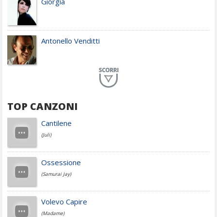
Giorgia
Antonello Venditti
Planet Funk
TOP CANZONI
Achille Lauro
Cantilene
(Juli)
Cesare Cremonini
Ossessione
(Samurai Jay)
Jovanotti
Volevo Capire
(Madame)