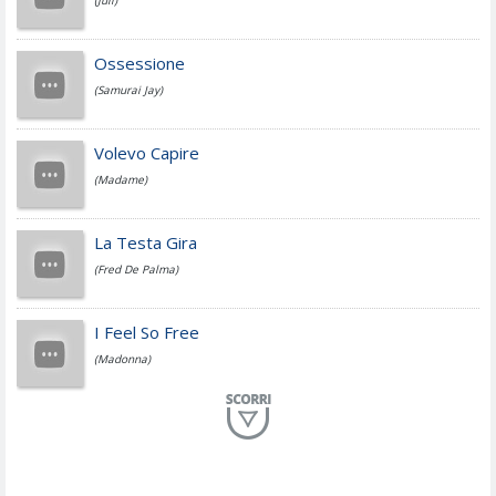
(Juli)
Cesare Cremonini
Ossessione
(Samurai Jay)
Jovanotti
Volevo Capire
(Madame)
Fedez
La Testa Gira
(Fred De Palma)
Simone Cristicchi
I Feel So Free
(Madonna)
Lucio Dalla
Al Mio Paese
(Serena Brancale)