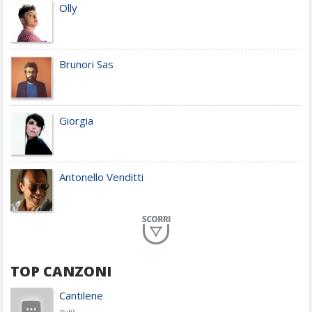
Olly
Brunori Sas
Giorgia
Antonello Venditti
Planet Funk
TOP CANZONI
Achille Lauro
Cantilene