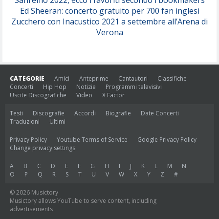
Sanremo 2022, ecco i favoriti secondo i bookmakers
Ed Sheeran: concerto gratuito per 700 fan inglesi
Zucchero con Inacustico 2021 a settembre all’Arena di
Verona
CATEGORIE
Amici
Anteprime
Cantautori
Classifiche
Concerti
Hip Hop
Notizie
Programmi televisivi
Uscite Discografiche
Video
X Factor
Testi
Discografie
Accordi
Biografie
Date Concerti
Traduzioni
Ultimi
Privacy Policy
Youtube Terms of Service
Google Privacy Policy
Change privacy settings
A
B
C
D
E
F
G
H
I
J
K
L
M
N
O
P
Q
R
S
T
U
V
W
X
Y
Z
#
© 2026 Musictory
Musictory allows YouTube to serve content, including
advertisements