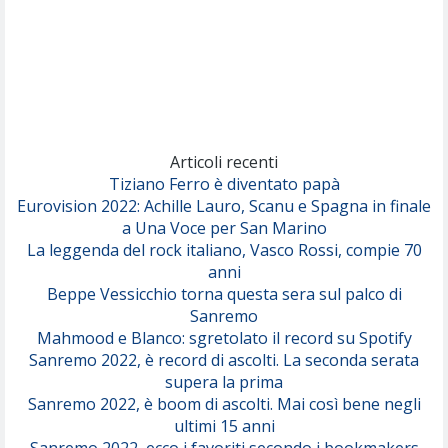
Rose Villain
Comuni Immortali
(Achille Lauro)
Marracash
So Easy (To Fall In Love)
(Olivia Dean)
Articoli recenti
Tiziano Ferro è diventato papà
Eurovision 2022: Achille Lauro, Scanu e Spagna in finale
Serenamente
a Una Voce per San Marino
(Juli)
La leggenda del rock italiano, Vasco Rossi, compie 70
anni
Beppe Vessicchio torna questa sera sul palco di
Sanremo
Mahmood e Blanco: sgretolato il record su Spotify
Sanremo 2022, è record di ascolti. La seconda serata
supera la prima
Sanremo 2022, è boom di ascolti. Mai così bene negli
ultimi 15 anni