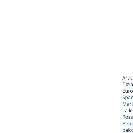
Artic
Tizi
Euro
Spag
Mar
La l
Ross
Bepp
palc