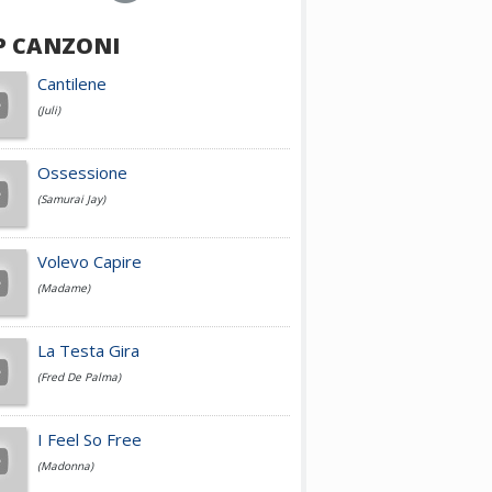
P CANZONI
Achille Lauro
Cantilene
(Juli)
Cesare Cremonini
Ossessione
(Samurai Jay)
Jovanotti
Volevo Capire
(Madame)
Fedez
La Testa Gira
(Fred De Palma)
Simone Cristicchi
I Feel So Free
(Madonna)