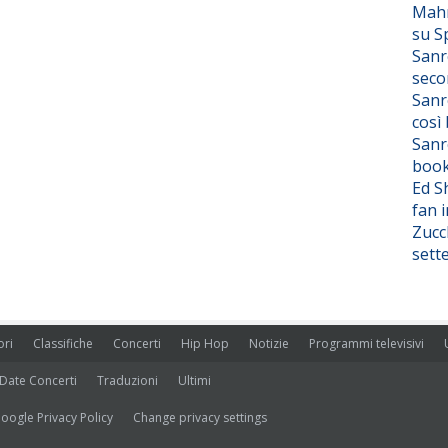
Mahm
su S
Sanr
seco
Sanr
così
Sanr
boo
Ed S
fan i
Zucc
sett
ori
Classifiche
Concerti
Hip Hop
Notizie
Programmi televisivi
Date Concerti
Traduzioni
Ultimi
oogle Privacy Policy
Change privacy settings