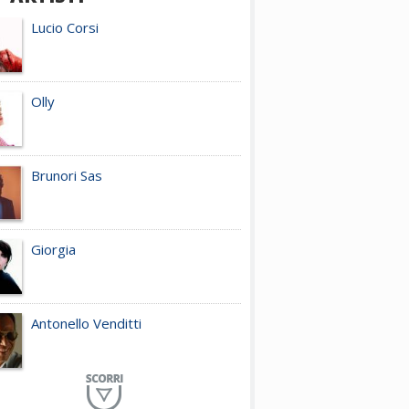
Lucio Corsi
Olly
Brunori Sas
Giorgia
Antonello Venditti
Planet Funk