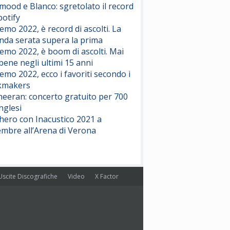
ood e Blanco: sgretolato il record
potify
emo 2022, è record di ascolti. La
nda serata supera la prima
emo 2022, è boom di ascolti. Mai
 bene negli ultimi 15 anni
emo 2022, ecco i favoriti secondo i
kmakers
heeran: concerto gratuito per 700
nglesi
hero con Inacustico 2021 a
embre all’Arena di Verona
Uscite Discografiche
Video
X Factor