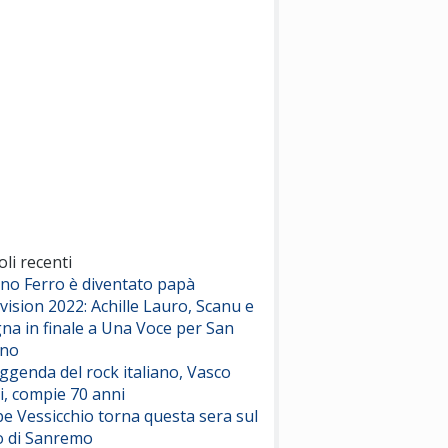
(Sal da Vinci)
Pinguini Tattici Nucleari
Canzone Estiva
(Annalisa Scarrone)
Rose Villain
Comuni Immortali
(Achille Lauro)
Marracash
So Easy (To Fall In Love)
(Olivia Dean)
oli recenti
ano Ferro è diventato papà
vision 2022: Achille Lauro, Scanu e
Serenamente
na in finale a Una Voce per San
(Juli)
ino
eggenda del rock italiano, Vasco
i, compie 70 anni
e Vessicchio torna questa sera sul
o di Sanremo