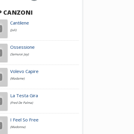
P CANZONI
Achille Lauro
Cantilene
(Juli)
Cesare Cremonini
Ossessione
(Samurai Jay)
Jovanotti
Volevo Capire
(Madame)
Fedez
La Testa Gira
(Fred De Palma)
Simone Cristicchi
I Feel So Free
(Madonna)