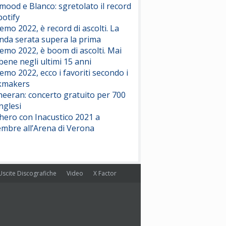
ood e Blanco: sgretolato il record
potify
emo 2022, è record di ascolti. La
nda serata supera la prima
emo 2022, è boom di ascolti. Mai
 bene negli ultimi 15 anni
emo 2022, ecco i favoriti secondo i
kmakers
heeran: concerto gratuito per 700
nglesi
hero con Inacustico 2021 a
embre all’Arena di Verona
Uscite Discografiche
Video
X Factor