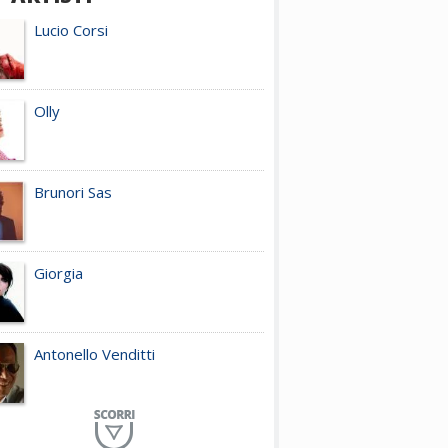
Lucio Corsi
Olly
Brunori Sas
Giorgia
Antonello Venditti
Planet Funk