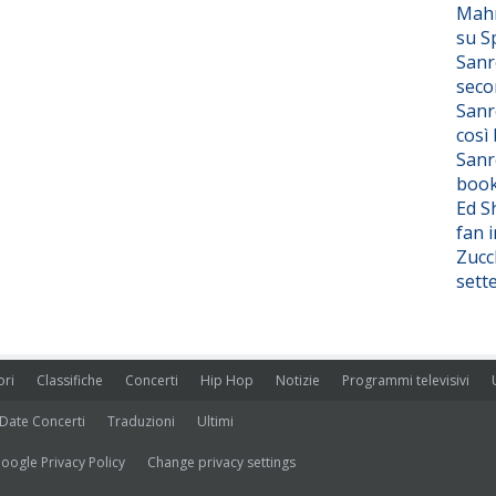
Mahm
su S
Sanr
seco
Sanr
così
Sanr
boo
Ed S
fan i
Zucc
sett
ori
Classifiche
Concerti
Hip Hop
Notizie
Programmi televisivi
Date Concerti
Traduzioni
Ultimi
oogle Privacy Policy
Change privacy settings