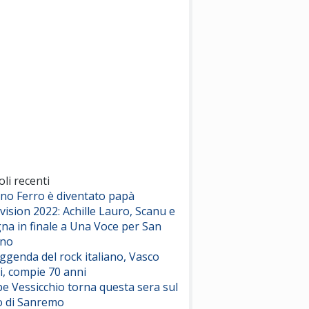
(Sal da Vinci)
Pinguini Tattici Nucleari
Canzone Estiva
(Annalisa Scarrone)
Rose Villain
Comuni Immortali
(Achille Lauro)
Marracash
So Easy (To Fall In Love)
(Olivia Dean)
oli recenti
ano Ferro è diventato papà
vision 2022: Achille Lauro, Scanu e
Serenamente
na in finale a Una Voce per San
(Juli)
ino
eggenda del rock italiano, Vasco
i, compie 70 anni
e Vessicchio torna questa sera sul
o di Sanremo