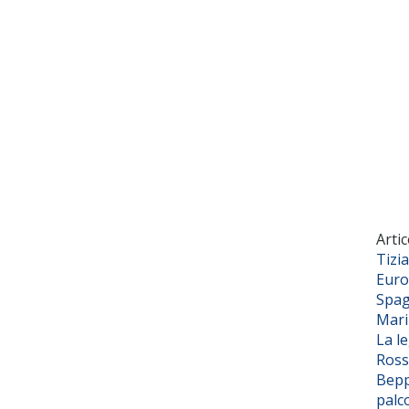
Artic
Tizi
Euro
Spag
Mar
La l
Ross
Bepp
palc