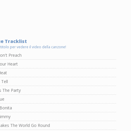
e Tracklist
 titolo per vedere il video della canzone!
on't Preach
our Heart
Heat
 Tell
s The Party
lue
 Bonita
Jimmy
akes The World Go Round