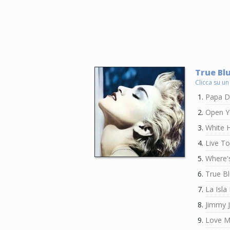
True Blu
Clicca su un
Papa D
Open Y
White 
Live To
Where'
True B
La Isla
Jimmy 
Love M