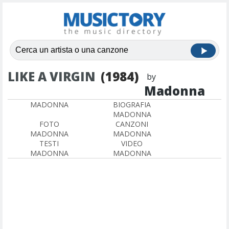
LIKE A VIRGIN
(1984)
by
Madonna
MADONNA
BIOGRAFIA
MADONNA
FOTO
CANZONI
MADONNA
MADONNA
TESTI
VIDEO
MADONNA
MADONNA