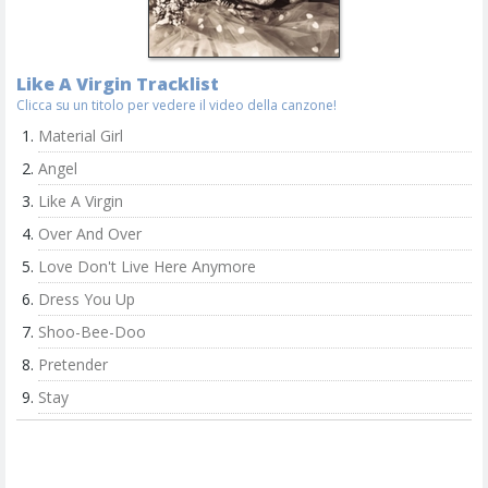
Like A Virgin Tracklist
Clicca su un titolo per vedere il video della canzone!
Material Girl
Angel
Like A Virgin
Over And Over
Love Don't Live Here Anymore
Dress You Up
Shoo-Bee-Doo
Pretender
Stay