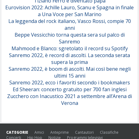
Tiziano Ferro è diventato papà
Eurovision 2022: Achille Lauro, Scanu e Spagna in finale
Serenamente
a Una Voce per San Marino
(Juli)
La leggenda del rock italiano, Vasco Rossi, compie 70
anni
Beppe Vessicchio torna questa sera sul palco di
Sanremo
Mahmood e Blanco: sgretolato il record su Spotify
Sanremo 2022, è record di ascolti. La seconda serata
supera la prima
Sanremo 2022, è boom di ascolti. Mai così bene negli
ultimi 15 anni
Sanremo 2022, ecco i favoriti secondo i bookmakers
Ed Sheeran: concerto gratuito per 700 fan inglesi
Zucchero con Inacustico 2021 a settembre all’Arena di
Verona
CATEGORIE
Amici
Anteprime
Cantautori
Classifiche
Concerti
Hip Hop
Notizie
Programmi televisivi