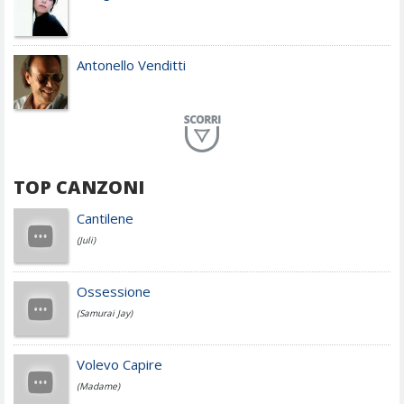
Antonello Venditti
Planet Funk
TOP CANZONI
Achille Lauro
Cantilene
(Juli)
Cesare Cremonini
Ossessione
(Samurai Jay)
Jovanotti
Volevo Capire
(Madame)