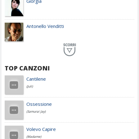
Giorgia
Antonello Venditti
Planet Funk
TOP CANZONI
Achille Lauro
Cantilene
(Juli)
Cesare Cremonini
Ossessione
(Samurai Jay)
Jovanotti
Volevo Capire
(Madame)