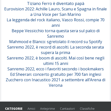
Tiziano Ferro è diventato papà
Eurovision 2022: Achille Lauro, Scanu e Spagna in finale
Serenamente
a Una Voce per San Marino
(Juli)
La leggenda del rock italiano, Vasco Rossi, compie 70
anni
Beppe Vessicchio torna questa sera sul palco di
Sanremo
Mahmood e Blanco: sgretolato il record su Spotify
Sanremo 2022, è record di ascolti. La seconda serata
supera la prima
Sanremo 2022, è boom di ascolti. Mai così bene negli
ultimi 15 anni
Sanremo 2022, ecco i favoriti secondo i bookmakers
Ed Sheeran: concerto gratuito per 700 fan inglesi
Zucchero con Inacustico 2021 a settembre all’Arena di
Verona
CATEGORIE
Amici
Anteprime
Cantautori
Classifiche