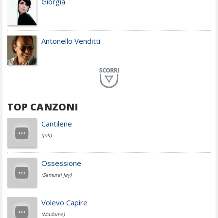
Giorgia
Antonello Venditti
Planet Funk
TOP CANZONI
Achille Lauro
Cantilene
(Juli)
Cesare Cremonini
Ossessione
(Samurai Jay)
Jovanotti
Volevo Capire
(Madame)