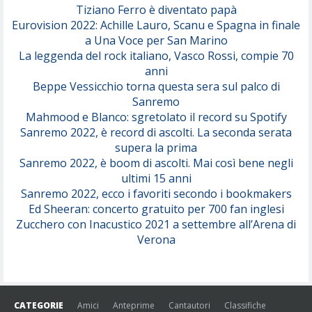
Tiziano Ferro è diventato papà
Eurovision 2022: Achille Lauro, Scanu e Spagna in finale
Serenamente
a Una Voce per San Marino
(Juli)
La leggenda del rock italiano, Vasco Rossi, compie 70
anni
Beppe Vessicchio torna questa sera sul palco di
Sanremo
Mahmood e Blanco: sgretolato il record su Spotify
Sanremo 2022, è record di ascolti. La seconda serata
supera la prima
Sanremo 2022, è boom di ascolti. Mai così bene negli
ultimi 15 anni
Sanremo 2022, ecco i favoriti secondo i bookmakers
Ed Sheeran: concerto gratuito per 700 fan inglesi
Zucchero con Inacustico 2021 a settembre all’Arena di
Verona
CATEGORIE
Amici
Anteprime
Cantautori
Classifiche