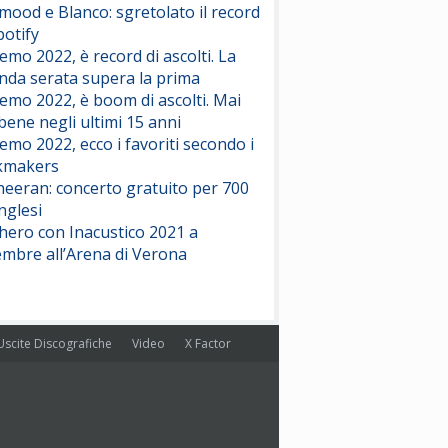
ood e Blanco: sgretolato il record
potify
emo 2022, è record di ascolti. La
nda serata supera la prima
emo 2022, è boom di ascolti. Mai
 bene negli ultimi 15 anni
emo 2022, ecco i favoriti secondo i
kmakers
heeran: concerto gratuito per 700
nglesi
hero con Inacustico 2021 a
embre all’Arena di Verona
Uscite Discografiche
Video
X Factor