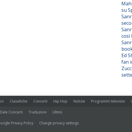
Mahm
su S
Sanr
seco
Sanr
così
Sanr
boo
Ed S
fan i
Zucc
sett
ori
Classifiche
Concerti
Hip Hop
Notizie
Programmi televisivi
Date Concerti
Traduzioni
Ultimi
oogle Privacy Policy
Change privacy settings