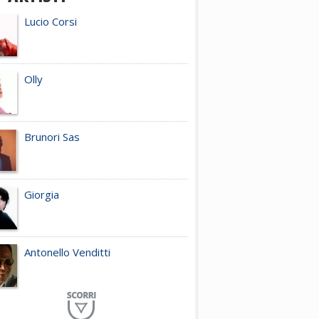
Lucio Corsi
Olly
Brunori Sas
Giorgia
Antonello Venditti
Planet Funk