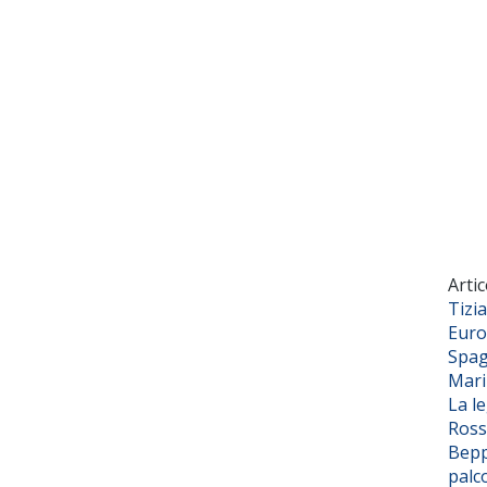
Artic
Tizi
Euro
Spag
Mar
La l
Ross
Bepp
palc