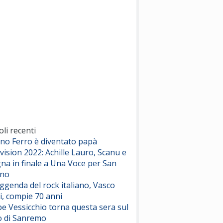
(Sal da Vinci)
Pinguini Tattici Nucleari
Canzone Estiva
(Annalisa Scarrone)
Rose Villain
Comuni Immortali
(Achille Lauro)
Marracash
So Easy (To Fall In Love)
(Olivia Dean)
oli recenti
ano Ferro è diventato papà
vision 2022: Achille Lauro, Scanu e
Serenamente
na in finale a Una Voce per San
(Juli)
ino
eggenda del rock italiano, Vasco
i, compie 70 anni
e Vessicchio torna questa sera sul
o di Sanremo