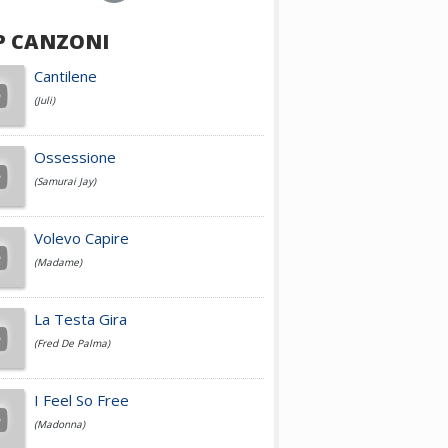
P CANZONI
Achille Lauro
Cantilene
(Juli)
Cesare Cremonini
Ossessione
(Samurai Jay)
Jovanotti
Volevo Capire
(Madame)
Fedez
La Testa Gira
(Fred De Palma)
Simone Cristicchi
I Feel So Free
(Madonna)