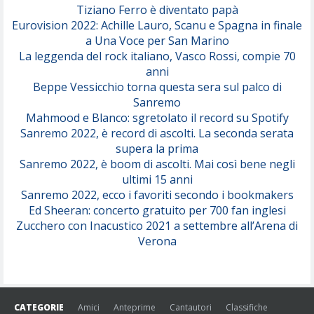
Tiziano Ferro è diventato papà
Eurovision 2022: Achille Lauro, Scanu e Spagna in finale
Serenamente
a Una Voce per San Marino
(Juli)
La leggenda del rock italiano, Vasco Rossi, compie 70
anni
Beppe Vessicchio torna questa sera sul palco di
Sanremo
Mahmood e Blanco: sgretolato il record su Spotify
Sanremo 2022, è record di ascolti. La seconda serata
supera la prima
Sanremo 2022, è boom di ascolti. Mai così bene negli
ultimi 15 anni
Sanremo 2022, ecco i favoriti secondo i bookmakers
Ed Sheeran: concerto gratuito per 700 fan inglesi
Zucchero con Inacustico 2021 a settembre all’Arena di
Verona
CATEGORIE
Amici
Anteprime
Cantautori
Classifiche