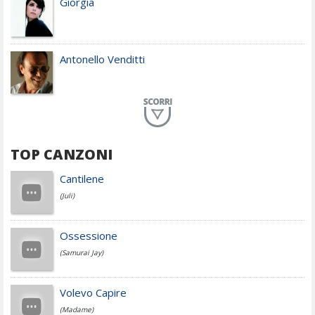
Giorgia
Antonello Venditti
Planet Funk
TOP CANZONI
Achille Lauro
Cantilene
(Juli)
Cesare Cremonini
Ossessione
(Samurai Jay)
Jovanotti
Volevo Capire
(Madame)