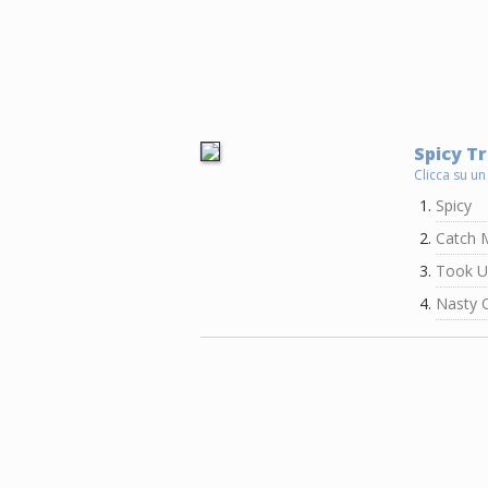
Spicy Tr
Clicca su un
Spicy
Catch 
Took U
Nasty 