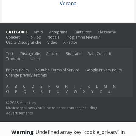
Verona
CATEGORIE
Amici
Anteprime
Cantautori
Classifiche
Concerti
Hip Hop
Notizie
Programmi televisivi
Uscite Discografiche
Video
X Factor
Testi
Discografie
Accordi
Biografie
Date Concerti
Traduzioni
Ultimi
Privacy Policy
Youtube Terms of Service
Google Privacy Policy
Change privacy settings
A
B
C
D
E
F
G
H
I
J
K
L
M
N
O
P
Q
R
S
T
U
V
W
X
Y
Z
#
© 2026 Musictory
Musictory allows YouTube to serve content, including
advertisements
Warning
: Undefined array key "cookie_privacy" in