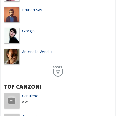
Brunori Sas
Giorgia
Antonello Venditti
Planet Funk
TOP CANZONI
Achille Lauro
Cantilene
(Juli)
Cesare Cremonini