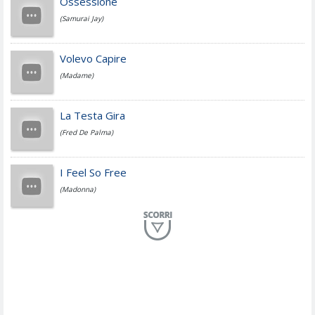
Ossessione
(Samurai Jay)
Jovanotti
Volevo Capire
(Madame)
Fedez
La Testa Gira
(Fred De Palma)
Simone Cristicchi
I Feel So Free
(Madonna)
Lucio Dalla
Al Mio Paese
(Serena Brancale)
ModÃ
Free To Love
(Duran Duran)