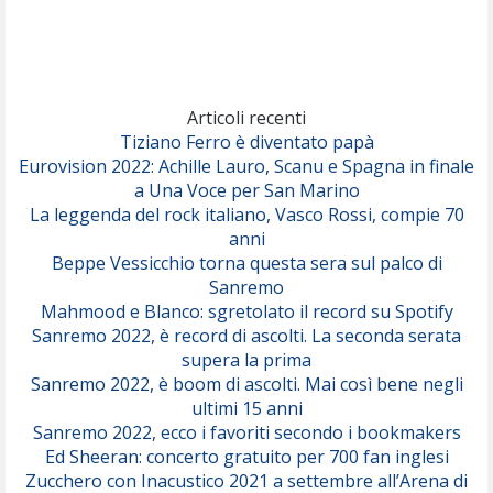
(Achille Lauro)
Marracash
So Easy (To Fall In Love)
(Olivia Dean)
Articoli recenti
Tiziano Ferro è diventato papà
Eurovision 2022: Achille Lauro, Scanu e Spagna in finale
Serenamente
a Una Voce per San Marino
(Juli)
La leggenda del rock italiano, Vasco Rossi, compie 70
anni
Beppe Vessicchio torna questa sera sul palco di
Sanremo
Mahmood e Blanco: sgretolato il record su Spotify
Sanremo 2022, è record di ascolti. La seconda serata
supera la prima
Sanremo 2022, è boom di ascolti. Mai così bene negli
ultimi 15 anni
Sanremo 2022, ecco i favoriti secondo i bookmakers
Ed Sheeran: concerto gratuito per 700 fan inglesi
Zucchero con Inacustico 2021 a settembre all’Arena di