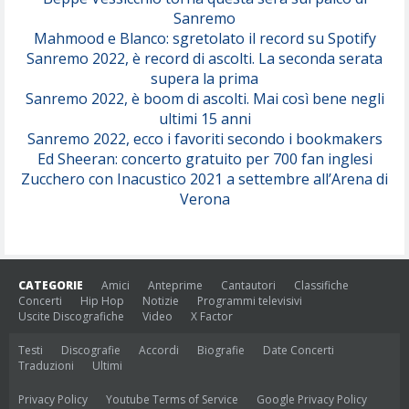
Sanremo
Mahmood e Blanco: sgretolato il record su Spotify
Sanremo 2022, è record di ascolti. La seconda serata
supera la prima
Sanremo 2022, è boom di ascolti. Mai così bene negli
ultimi 15 anni
Sanremo 2022, ecco i favoriti secondo i bookmakers
Ed Sheeran: concerto gratuito per 700 fan inglesi
Zucchero con Inacustico 2021 a settembre all’Arena di
Verona
CATEGORIE
Amici
Anteprime
Cantautori
Classifiche
Concerti
Hip Hop
Notizie
Programmi televisivi
Uscite Discografiche
Video
X Factor
Testi
Discografie
Accordi
Biografie
Date Concerti
Traduzioni
Ultimi
Privacy Policy
Youtube Terms of Service
Google Privacy Policy