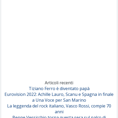
Nothing But Thieves
Per Sempre Si
(Sal da Vinci)
Pinguini Tattici Nucleari
Canzone Estiva
(Annalisa Scarrone)
Rose Villain
Comuni Immortali
(Achille Lauro)
Marracash
So Easy (To Fall In Love)
(Olivia Dean)
Articoli recenti
Tiziano Ferro è diventato papà
Eurovision 2022: Achille Lauro, Scanu e Spagna in finale
Serenamente
a Una Voce per San Marino
(Juli)
La leggenda del rock italiano, Vasco Rossi, compie 70
anni
Beppe Vessicchio torna questa sera sul palco di