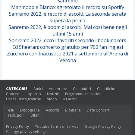
Sanremo
Mahmood e Blanco: sgretolato il record su Spotify
Sanremo 2022, è record di ascolti. La seconda serata
supera la prima
Sanremo 2022, è boom di ascolti. Mai così bene negli
ultimi 15 anni
Sanremo 2022, ecco i favoriti secondo i bookmakers
Ed Sheeran: concerto gratuito per 700 fan inglesi
Zucchero con Inacustico 2021 a settembre all’Arena di
Verona
CATEGORIE
Amici
Anteprime
Cantautori
Classifiche
Concerti
Hip Hop
Notizie
Programmi televisivi
Uscite Discografiche
Video
X Factor
Testi
Discografie
Accordi
Biografie
Date Concerti
Traduzioni
Ultimi
Privacy Policy
Youtube Terms of Service
Google Privacy Policy
Change privacy settings