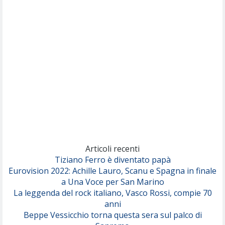
Nothing But Thieves
Per Sempre Si
(Sal da Vinci)
Pinguini Tattici Nucleari
Canzone Estiva
(Annalisa Scarrone)
Rose Villain
Comuni Immortali
(Achille Lauro)
Marracash
So Easy (To Fall In Love)
(Olivia Dean)
Articoli recenti
Tiziano Ferro è diventato papà
Eurovision 2022: Achille Lauro, Scanu e Spagna in finale
Serenamente
a Una Voce per San Marino
(Juli)
La leggenda del rock italiano, Vasco Rossi, compie 70
anni
Beppe Vessicchio torna questa sera sul palco di