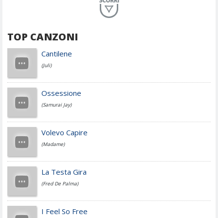
Planet Funk
TOP CANZONI
Achille Lauro
Cantilene
(Juli)
Cesare Cremonini
Ossessione
(Samurai Jay)
Jovanotti
Volevo Capire
(Madame)
Fedez
La Testa Gira
(Fred De Palma)
Simone Cristicchi
I Feel So Free