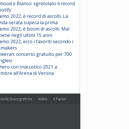
ood e Blanco: sgretolato il record
potify
emo 2022, è record di ascolti. La
nda serata supera la prima
emo 2022, è boom di ascolti. Mai
 bene negli ultimi 15 anni
emo 2022, ecco i favoriti secondo i
kmakers
heeran: concerto gratuito per 700
nglesi
hero con Inacustico 2021 a
embre all’Arena di Verona
Uscite Discografiche
Video
X Factor