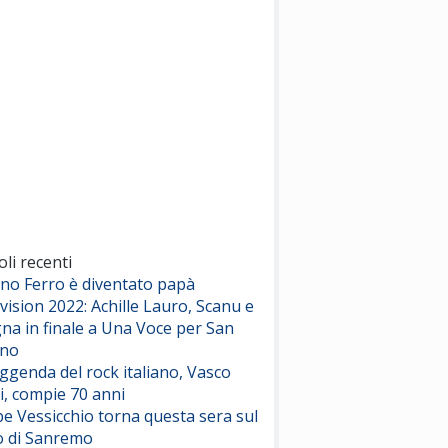
(Sal da Vinci)
Pinguini Tattici Nucleari
Canzone Estiva
(Annalisa Scarrone)
Rose Villain
Comuni Immortali
(Achille Lauro)
Marracash
So Easy (To Fall In Love)
(Olivia Dean)
oli recenti
ano Ferro è diventato papà
vision 2022: Achille Lauro, Scanu e
Serenamente
na in finale a Una Voce per San
(Juli)
ino
eggenda del rock italiano, Vasco
i, compie 70 anni
e Vessicchio torna questa sera sul
o di Sanremo