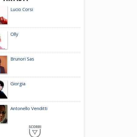
Lucio Corsi
Olly
Brunori Sas
Giorgia
Antonello Venditti
Planet Funk