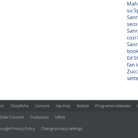
Mahm
su S
Sanr
seco
Sanr
così
Sanr
boo
Ed S
fan i
Zucc
sett
ori
Classifiche
Concerti
Hip Hop
Notizie
Programmi televisivi
Date Concerti
Traduzioni
Ultimi
oogle Privacy Policy
Change privacy settings