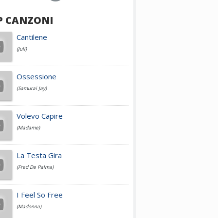
P CANZONI
Achille Lauro
Cantilene
(Juli)
Cesare Cremonini
Ossessione
(Samurai Jay)
Jovanotti
Volevo Capire
(Madame)
Fedez
La Testa Gira
(Fred De Palma)
Simone Cristicchi
I Feel So Free
(Madonna)