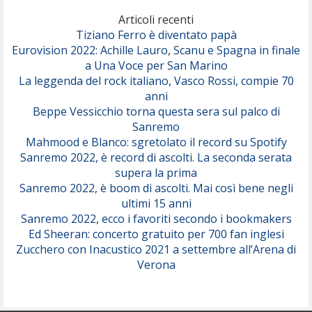
(Olivia Dean)
Articoli recenti
Tiziano Ferro è diventato papà
Eurovision 2022: Achille Lauro, Scanu e Spagna in finale
Serenamente
a Una Voce per San Marino
(Juli)
La leggenda del rock italiano, Vasco Rossi, compie 70
anni
Beppe Vessicchio torna questa sera sul palco di
Sanremo
Mahmood e Blanco: sgretolato il record su Spotify
Sanremo 2022, è record di ascolti. La seconda serata
supera la prima
Sanremo 2022, è boom di ascolti. Mai così bene negli
ultimi 15 anni
Sanremo 2022, ecco i favoriti secondo i bookmakers
Ed Sheeran: concerto gratuito per 700 fan inglesi
Zucchero con Inacustico 2021 a settembre all’Arena di
Verona