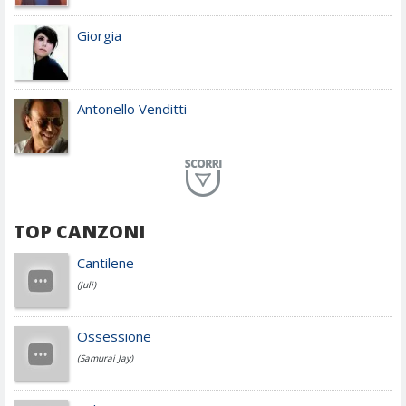
Giorgia
Antonello Venditti
Planet Funk
TOP CANZONI
Achille Lauro
Cantilene
(Juli)
Cesare Cremonini
Ossessione
(Samurai Jay)
Jovanotti