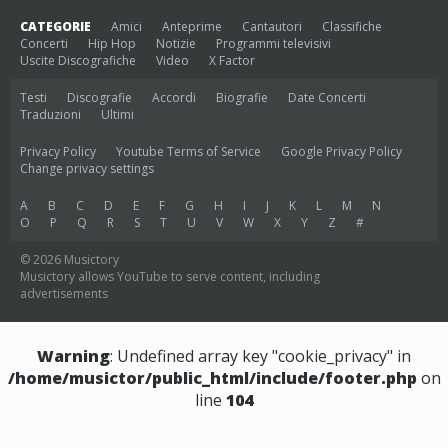
CATEGORIE
Amici
Anteprime
Cantautori
Classifiche
Concerti
Hip Hop
Notizie
Programmi televisivi
Uscite Discografiche
Video
X Factor
Testi
Discografie
Accordi
Biografie
Date Concerti
Traduzioni
Ultimi
Privacy Policy
Youtube Terms of Service
Google Privacy Policy
Change privacy settings
A
B
C
D
E
F
G
H
I
J
K
L
M
N
O
P
Q
R
S
T
U
V
W
X
Y
Z
#
© 2026 Musictory
Musictory allows YouTube to serve content, including
advertisements
Warning
: Undefined array key "cookie_privacy" in
/home/musictor/public_html/include/footer.php
on
line
104