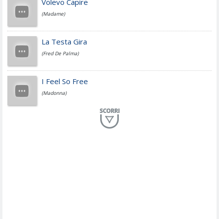
Volevo Capire
(Madame)
Fedez
La Testa Gira
(Fred De Palma)
Simone Cristicchi
I Feel So Free
(Madonna)
Lucio Dalla
Al Mio Paese
(Serena Brancale)
ModÃ
Free To Love
(Duran Duran)
Marco Masini
Let Me Be
(Second Voice (The))