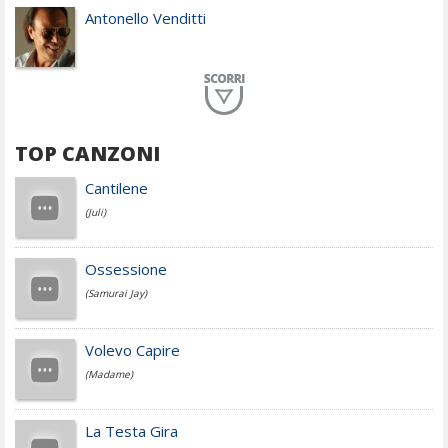
Antonello Venditti
Planet Funk
TOP CANZONI
Achille Lauro
Cantilene
(Juli)
Cesare Cremonini
Ossessione
(Samurai Jay)
Jovanotti
Volevo Capire
(Madame)
Fedez
La Testa Gira