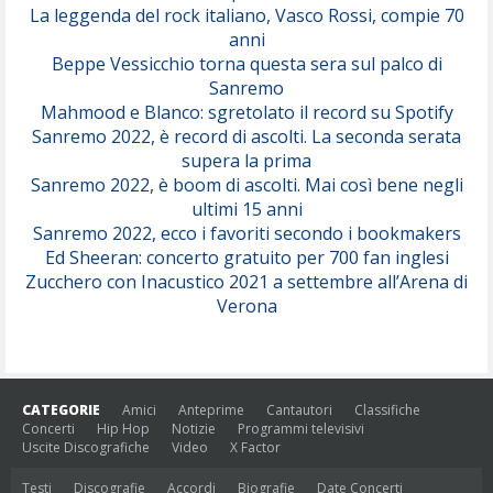
(Juli)
La leggenda del rock italiano, Vasco Rossi, compie 70
anni
Beppe Vessicchio torna questa sera sul palco di
Sanremo
Mahmood e Blanco: sgretolato il record su Spotify
Sanremo 2022, è record di ascolti. La seconda serata
supera la prima
Sanremo 2022, è boom di ascolti. Mai così bene negli
ultimi 15 anni
Sanremo 2022, ecco i favoriti secondo i bookmakers
Ed Sheeran: concerto gratuito per 700 fan inglesi
Zucchero con Inacustico 2021 a settembre all’Arena di
Verona
CATEGORIE
Amici
Anteprime
Cantautori
Classifiche
Concerti
Hip Hop
Notizie
Programmi televisivi
Uscite Discografiche
Video
X Factor
Testi
Discografie
Accordi
Biografie
Date Concerti