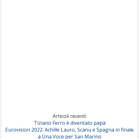
Willie Peyote
Cryogen
(Muse)
Nothing But Thieves
Per Sempre Si
(Sal da Vinci)
Pinguini Tattici Nucleari
Canzone Estiva
(Annalisa Scarrone)
Rose Villain
Comuni Immortali
(Achille Lauro)
Marracash
So Easy (To Fall In Love)
(Olivia Dean)
Articoli recenti
Tiziano Ferro è diventato papà
Eurovision 2022: Achille Lauro, Scanu e Spagna in finale
Serenamente
a Una Voce per San Marino