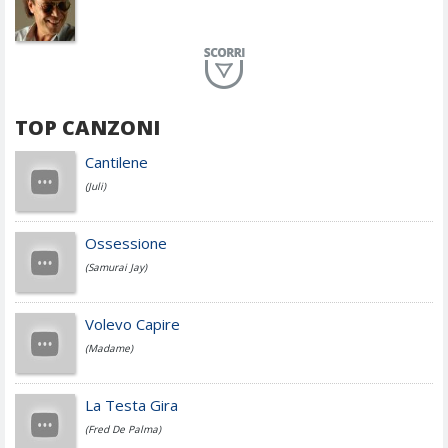
Planet Funk
TOP CANZONI
Achille Lauro
Cantilene
(Juli)
Cesare Cremonini
Ossessione
(Samurai Jay)
Jovanotti
Volevo Capire
(Madame)
Fedez
La Testa Gira
(Fred De Palma)