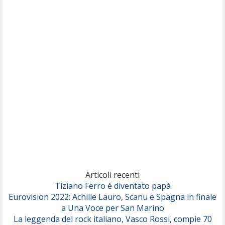
(Muse)
Nothing But Thieves
Per Sempre Si
(Sal da Vinci)
Pinguini Tattici Nucleari
Canzone Estiva
(Annalisa Scarrone)
Rose Villain
Comuni Immortali
(Achille Lauro)
Marracash
So Easy (To Fall In Love)
(Olivia Dean)
Articoli recenti
Tiziano Ferro è diventato papà
Eurovision 2022: Achille Lauro, Scanu e Spagna in finale
Serenamente
a Una Voce per San Marino
(Juli)
La leggenda del rock italiano, Vasco Rossi, compie 70