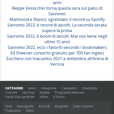
anni
Beppe Vessicchio torna questa sera sul palco di
Sanremo
Mahmood e Blanco: sgretolato il record su Spotify
Sanremo 2022, è record di ascolti. La seconda serata
supera la prima
Sanremo 2022, è boom di ascolti. Mai così bene negli
ultimi 15 anni
Sanremo 2022, ecco i favoriti secondo i bookmakers
Ed Sheeran: concerto gratuito per 700 fan inglesi
Zucchero con Inacustico 2021 a settembre all’Arena di
Verona
CATEGORIE
Amici
Anteprime
Cantautori
Classifiche
Concerti
Hip Hop
Notizie
Programmi televisivi
Uscite Discografiche
Video
X Factor
Testi
Discografie
Accordi
Biografie
Date Concerti
Traduzioni
Ultimi