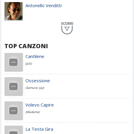
Antonello Venditti
Planet Funk
TOP CANZONI
Achille Lauro
Cantilene
(Juli)
Cesare Cremonini
Ossessione
(Samurai Jay)
Jovanotti
Volevo Capire
(Madame)
Fedez
La Testa Gira