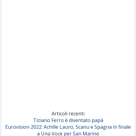
Willie Peyote
Cryogen
(Muse)
Nothing But Thieves
Per Sempre Si
(Sal da Vinci)
Pinguini Tattici Nucleari
Canzone Estiva
(Annalisa Scarrone)
Rose Villain
Comuni Immortali
(Achille Lauro)
Marracash
So Easy (To Fall In Love)
(Olivia Dean)
Articoli recenti
Tiziano Ferro è diventato papà
Eurovision 2022: Achille Lauro, Scanu e Spagna in finale
Serenamente
a Una Voce per San Marino