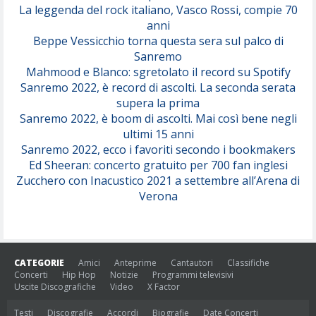
(Juli)
La leggenda del rock italiano, Vasco Rossi, compie 70
anni
Beppe Vessicchio torna questa sera sul palco di
Sanremo
Mahmood e Blanco: sgretolato il record su Spotify
Sanremo 2022, è record di ascolti. La seconda serata
supera la prima
Sanremo 2022, è boom di ascolti. Mai così bene negli
ultimi 15 anni
Sanremo 2022, ecco i favoriti secondo i bookmakers
Ed Sheeran: concerto gratuito per 700 fan inglesi
Zucchero con Inacustico 2021 a settembre all’Arena di
Verona
CATEGORIE
Amici
Anteprime
Cantautori
Classifiche
Concerti
Hip Hop
Notizie
Programmi televisivi
Uscite Discografiche
Video
X Factor
Testi
Discografie
Accordi
Biografie
Date Concerti