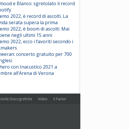
ood e Blanco: sgretolato il record
potify
emo 2022, è record di ascolti. La
nda serata supera la prima
emo 2022, è boom di ascolti. Mai
 bene negli ultimi 15 anni
emo 2022, ecco i favoriti secondo i
kmakers
heeran: concerto gratuito per 700
nglesi
hero con Inacustico 2021 a
embre all’Arena di Verona
Uscite Discografiche
Video
X Factor