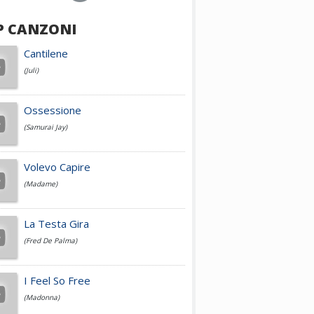
P CANZONI
Achille Lauro
Cantilene
(Juli)
Cesare Cremonini
Ossessione
(Samurai Jay)
Jovanotti
Volevo Capire
(Madame)
Fedez
La Testa Gira
(Fred De Palma)
Simone Cristicchi
I Feel So Free
(Madonna)