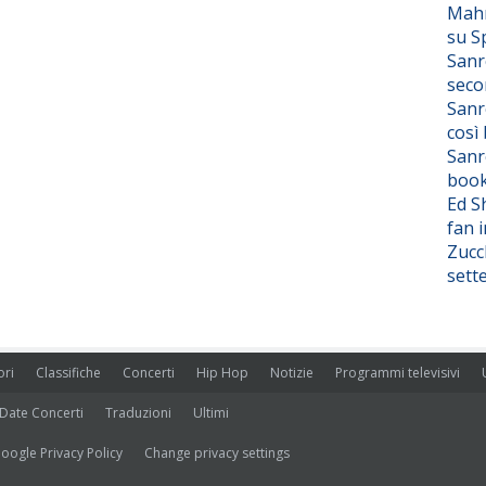
Mahm
su S
Sanr
seco
Sanr
così
Sanr
boo
Ed S
fan i
Zucc
sett
ori
Classifiche
Concerti
Hip Hop
Notizie
Programmi televisivi
Date Concerti
Traduzioni
Ultimi
oogle Privacy Policy
Change privacy settings