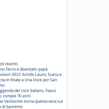
(Sal da Vinci)
Pinguini Tattici Nucleari
Canzone Estiva
(Annalisa Scarrone)
Rose Villain
Comuni Immortali
(Achille Lauro)
Marracash
So Easy (To Fall In Love)
(Olivia Dean)
oli recenti
ano Ferro è diventato papà
vision 2022: Achille Lauro, Scanu e
Serenamente
na in finale a Una Voce per San
(Juli)
ino
eggenda del rock italiano, Vasco
i, compie 70 anni
e Vessicchio torna questa sera sul
o di Sanremo