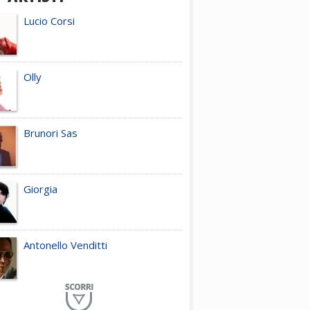
Lucio Corsi
Olly
Brunori Sas
Giorgia
Antonello Venditti
Planet Funk