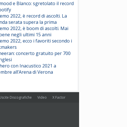
ood e Blanco: sgretolato il record
potify
emo 2022, è record di ascolti. La
nda serata supera la prima
emo 2022, è boom di ascolti. Mai
 bene negli ultimi 15 anni
emo 2022, ecco i favoriti secondo i
kmakers
heeran: concerto gratuito per 700
nglesi
hero con Inacustico 2021 a
embre all’Arena di Verona
Uscite Discografiche
Video
X Factor