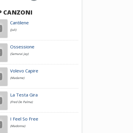
P CANZONI
Achille Lauro
Cantilene
(Juli)
Cesare Cremonini
Ossessione
(Samurai Jay)
Jovanotti
Volevo Capire
(Madame)
Fedez
La Testa Gira
(Fred De Palma)
Simone Cristicchi
I Feel So Free
(Madonna)