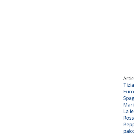
Artic
Tizi
Euro
Spag
Mar
La l
Ross
Bepp
palc