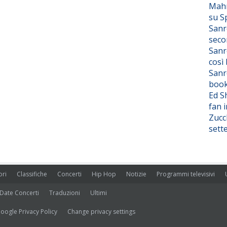
Mahm
su S
Sanr
seco
Sanr
così
Sanr
boo
Ed S
fan i
Zucc
sett
ori
Classifiche
Concerti
Hip Hop
Notizie
Programmi televisivi
Date Concerti
Traduzioni
Ultimi
oogle Privacy Policy
Change privacy settings