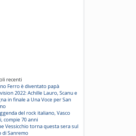
(Sal da Vinci)
Pinguini Tattici Nucleari
Canzone Estiva
(Annalisa Scarrone)
Rose Villain
Comuni Immortali
(Achille Lauro)
Marracash
So Easy (To Fall In Love)
(Olivia Dean)
oli recenti
ano Ferro è diventato papà
vision 2022: Achille Lauro, Scanu e
Serenamente
na in finale a Una Voce per San
(Juli)
ino
eggenda del rock italiano, Vasco
i, compie 70 anni
e Vessicchio torna questa sera sul
o di Sanremo