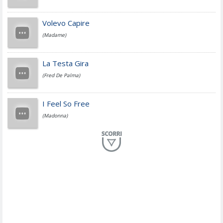
Jovanotti
Volevo Capire
(Madame)
Fedez
La Testa Gira
(Fred De Palma)
Simone Cristicchi
I Feel So Free
(Madonna)
Lucio Dalla
Al Mio Paese
(Serena Brancale)
ModÃ
Free To Love
(Duran Duran)
Marco Masini