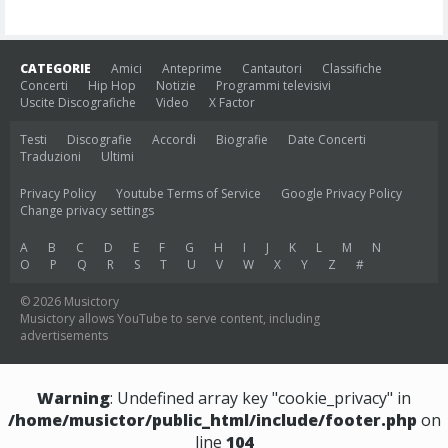
CATEGORIE
Amici
Anteprime
Cantautori
Classifiche
Concerti
Hip Hop
Notizie
Programmi televisivi
Uscite Discografiche
Video
X Factor
Testi
Discografie
Accordi
Biografie
Date Concerti
Traduzioni
Ultimi
Privacy Policy
Youtube Terms of Service
Google Privacy Policy
Change privacy settings
A
B
C
D
E
F
G
H
I
J
K
L
M
N
O
P
Q
R
S
T
U
V
W
X
Y
Z
#
© 2026 Musictory
Musictory allows YouTube to serve content, including
advertisements
Warning
: Undefined array key "cookie_privacy" in
/home/musictor/public_html/include/footer.php
on
line
104