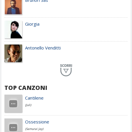
Brunori Sas
Giorgia
Antonello Venditti
Planet Funk
TOP CANZONI
Achille Lauro
Cantilene
(Juli)
Cesare Cremonini
Ossessione
(Samurai Jay)