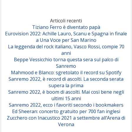
Marracash
So Easy (To Fall In Love)
(Olivia Dean)
Articoli recenti
Tiziano Ferro è diventato papà
Eurovision 2022: Achille Lauro, Scanu e Spagna in finale
Serenamente
a Una Voce per San Marino
(Juli)
La leggenda del rock italiano, Vasco Rossi, compie 70
anni
Beppe Vessicchio torna questa sera sul palco di
Sanremo
Mahmood e Blanco: sgretolato il record su Spotify
Sanremo 2022, è record di ascolti. La seconda serata
supera la prima
Sanremo 2022, è boom di ascolti. Mai così bene negli
ultimi 15 anni
Sanremo 2022, ecco i favoriti secondo i bookmakers
Ed Sheeran: concerto gratuito per 700 fan inglesi
Zucchero con Inacustico 2021 a settembre all’Arena di
Verona