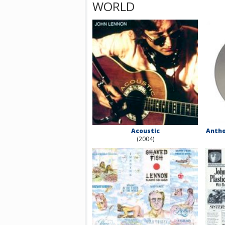
WORLD
Acoustic
Antho
(2004)