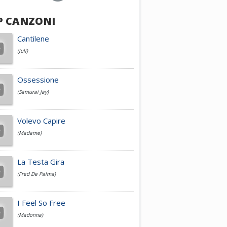
P CANZONI
Achille Lauro
Cantilene
(Juli)
Cesare Cremonini
Ossessione
(Samurai Jay)
Jovanotti
Volevo Capire
(Madame)
Fedez
La Testa Gira
(Fred De Palma)
Simone Cristicchi
I Feel So Free
(Madonna)