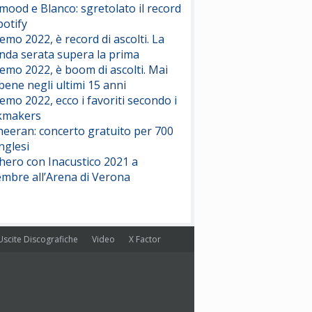
ood e Blanco: sgretolato il record
potify
emo 2022, è record di ascolti. La
nda serata supera la prima
emo 2022, è boom di ascolti. Mai
 bene negli ultimi 15 anni
emo 2022, ecco i favoriti secondo i
kmakers
heeran: concerto gratuito per 700
nglesi
hero con Inacustico 2021 a
embre all’Arena di Verona
Uscite Discografiche
Video
X Factor