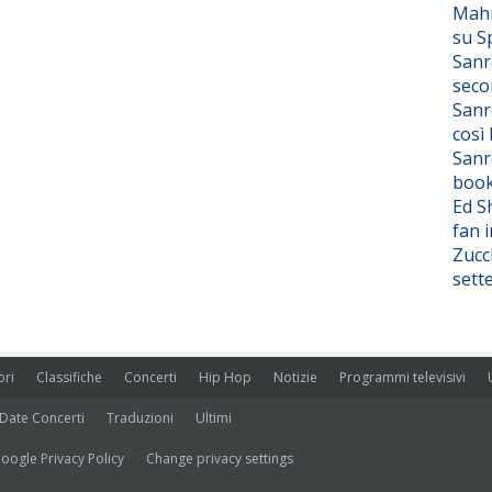
Mahm
su S
Sanr
seco
Sanr
così
Sanr
boo
Ed S
fan i
Zucc
sett
ori
Classifiche
Concerti
Hip Hop
Notizie
Programmi televisivi
Date Concerti
Traduzioni
Ultimi
oogle Privacy Policy
Change privacy settings