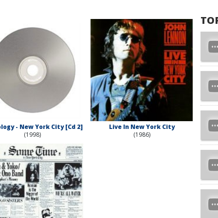
TO
logy - New York City [Cd 2]
Live In New York City
(1998)
(1986)