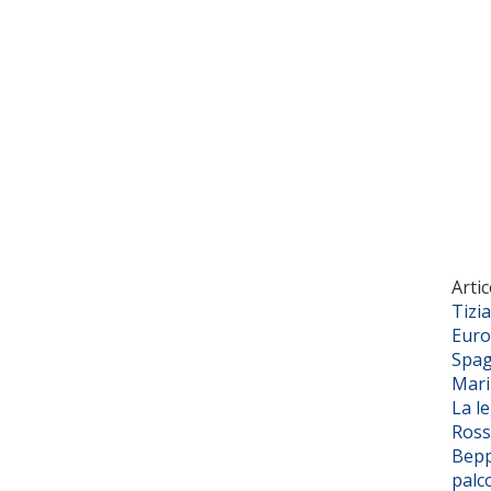
Artic
Tizi
Euro
Spag
Mar
La l
Ross
Bepp
palc