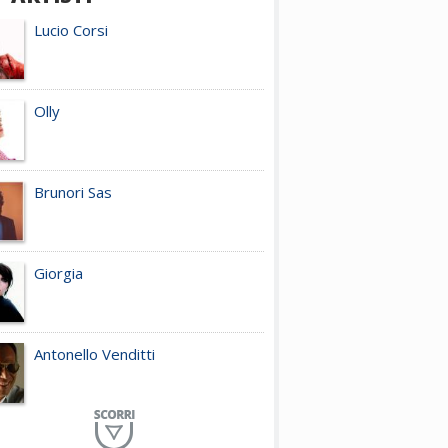
Lucio Corsi
Olly
Brunori Sas
Giorgia
Antonello Venditti
Planet Funk