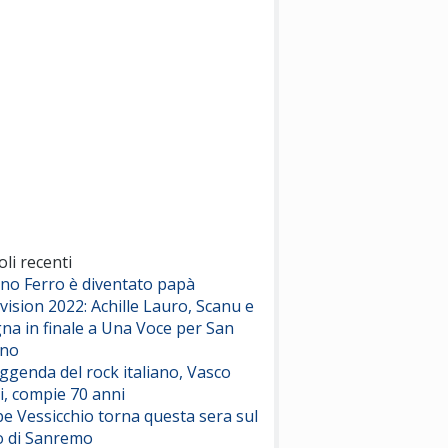
(Sal da Vinci)
Pinguini Tattici Nucleari
Canzone Estiva
(Annalisa Scarrone)
Rose Villain
Comuni Immortali
(Achille Lauro)
Marracash
So Easy (To Fall In Love)
(Olivia Dean)
oli recenti
ano Ferro è diventato papà
vision 2022: Achille Lauro, Scanu e
Serenamente
na in finale a Una Voce per San
(Juli)
ino
eggenda del rock italiano, Vasco
i, compie 70 anni
e Vessicchio torna questa sera sul
o di Sanremo