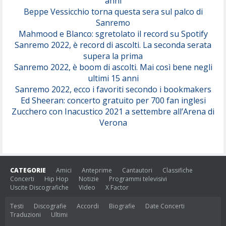
anni
Beppe Vessicchio torna questa sera sul palco di
Sanremo
Mahmood e Blanco: sgretolato il record su Spotify
Sanremo 2022, è record di ascolti. La seconda serata
supera la prima
Sanremo 2022, è boom di ascolti. Mai così bene negli
ultimi 15 anni
Sanremo 2022, ecco i favoriti secondo i bookmakers
Ed Sheeran: concerto gratuito per 700 fan inglesi
Zucchero con Inacustico 2021 a settembre all’Arena di
Verona
CATEGORIE
Amici
Anteprime
Cantautori
Classifiche
Concerti
Hip Hop
Notizie
Programmi televisivi
Uscite Discografiche
Video
X Factor
Testi
Discografie
Accordi
Biografie
Date Concerti
Traduzioni
Ultimi