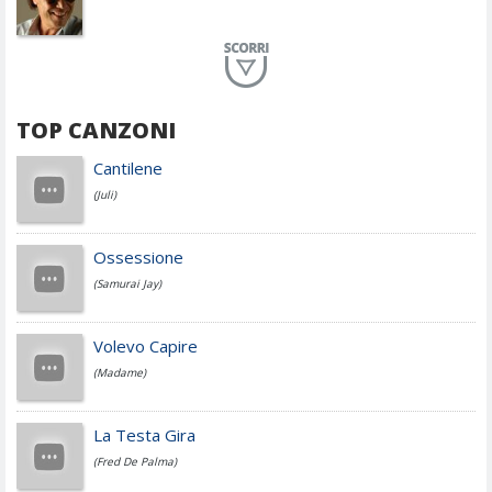
Planet Funk
TOP CANZONI
Achille Lauro
Cantilene
(Juli)
Cesare Cremonini
Ossessione
(Samurai Jay)
Jovanotti
Volevo Capire
(Madame)
Fedez
La Testa Gira
(Fred De Palma)