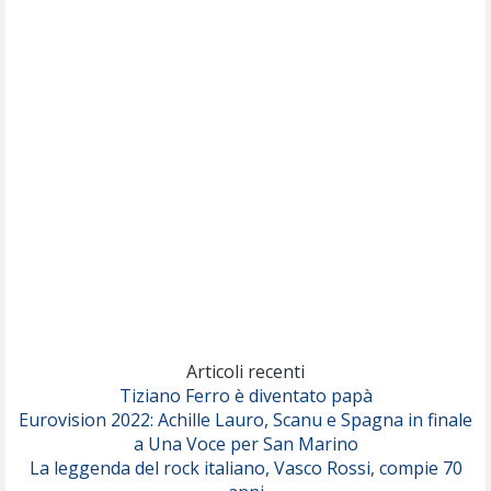
(Muse)
Nothing But Thieves
Per Sempre Si
(Sal da Vinci)
Pinguini Tattici Nucleari
Canzone Estiva
(Annalisa Scarrone)
Rose Villain
Comuni Immortali
(Achille Lauro)
Marracash
So Easy (To Fall In Love)
(Olivia Dean)
Articoli recenti
Tiziano Ferro è diventato papà
Eurovision 2022: Achille Lauro, Scanu e Spagna in finale
Serenamente
a Una Voce per San Marino
(Juli)
La leggenda del rock italiano, Vasco Rossi, compie 70