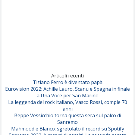
(Sal da Vinci)
Pinguini Tattici Nucleari
Canzone Estiva
(Annalisa Scarrone)
Rose Villain
Comuni Immortali
(Achille Lauro)
Marracash
So Easy (To Fall In Love)
(Olivia Dean)
Articoli recenti
Tiziano Ferro è diventato papà
Eurovision 2022: Achille Lauro, Scanu e Spagna in finale
Serenamente
a Una Voce per San Marino
(Juli)
La leggenda del rock italiano, Vasco Rossi, compie 70
anni
Beppe Vessicchio torna questa sera sul palco di
Sanremo
Mahmood e Blanco: sgretolato il record su Spotify