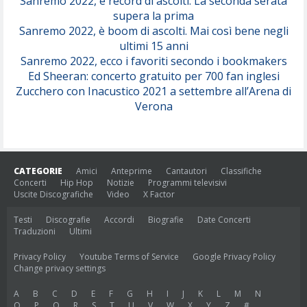
Sanremo 2022, è record di ascolti. La seconda serata
supera la prima
Sanremo 2022, è boom di ascolti. Mai così bene negli
ultimi 15 anni
Sanremo 2022, ecco i favoriti secondo i bookmakers
Ed Sheeran: concerto gratuito per 700 fan inglesi
Zucchero con Inacustico 2021 a settembre all’Arena di
Verona
CATEGORIE
Amici
Anteprime
Cantautori
Classifiche
Concerti
Hip Hop
Notizie
Programmi televisivi
Uscite Discografiche
Video
X Factor
Testi
Discografie
Accordi
Biografie
Date Concerti
Traduzioni
Ultimi
Privacy Policy
Youtube Terms of Service
Google Privacy Policy
Change privacy settings
A
B
C
D
E
F
G
H
I
J
K
L
M
N
O
P
Q
R
S
T
U
V
W
X
Y
Z
#