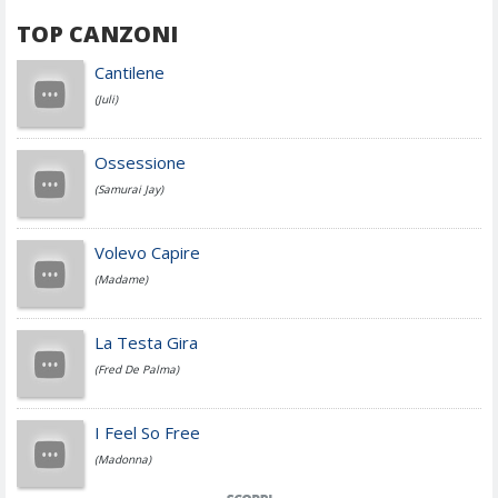
TOP CANZONI
Achille Lauro
Cantilene
(Juli)
Cesare Cremonini
Ossessione
(Samurai Jay)
Jovanotti
Volevo Capire
(Madame)
Fedez
La Testa Gira
(Fred De Palma)
Simone Cristicchi
I Feel So Free
(Madonna)