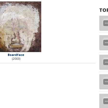
TO
Boardface
(2003)