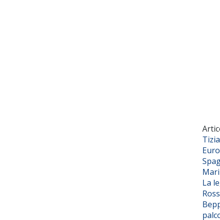
Artic
Tizi
Euro
Spag
Mar
La l
Ross
Bepp
palc