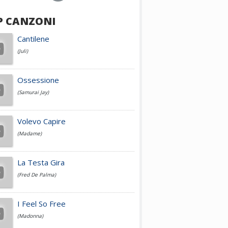
P CANZONI
Achille Lauro
Cantilene
(Juli)
Cesare Cremonini
Ossessione
(Samurai Jay)
Jovanotti
Volevo Capire
(Madame)
Fedez
La Testa Gira
(Fred De Palma)
Simone Cristicchi
I Feel So Free
(Madonna)