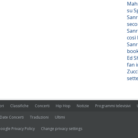
Mahm
su S
Sanr
seco
Sanr
così
Sanr
boo
Ed S
fan i
Zucc
sett
ori
Classifiche
Concerti
Hip Hop
Notizie
Programmi televisivi
Date Concerti
Traduzioni
Ultimi
oogle Privacy Policy
Change privacy settings