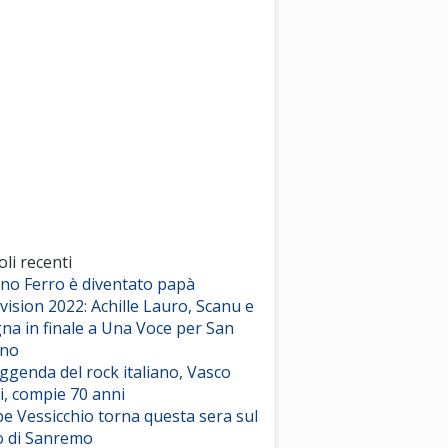
(Sal da Vinci)
Pinguini Tattici Nucleari
Canzone Estiva
(Annalisa Scarrone)
Rose Villain
Comuni Immortali
(Achille Lauro)
Marracash
So Easy (To Fall In Love)
(Olivia Dean)
oli recenti
ano Ferro è diventato papà
vision 2022: Achille Lauro, Scanu e
Serenamente
na in finale a Una Voce per San
(Juli)
ino
eggenda del rock italiano, Vasco
i, compie 70 anni
e Vessicchio torna questa sera sul
o di Sanremo