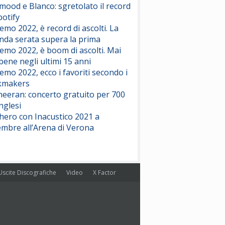
ood e Blanco: sgretolato il record
potify
emo 2022, è record di ascolti. La
nda serata supera la prima
emo 2022, è boom di ascolti. Mai
 bene negli ultimi 15 anni
emo 2022, ecco i favoriti secondo i
kmakers
heeran: concerto gratuito per 700
nglesi
hero con Inacustico 2021 a
embre all’Arena di Verona
Uscite Discografiche
Video
X Factor