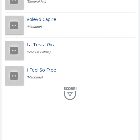
(Samurai Jay)
Jovanotti
Volevo Capire
(Madame)
Fedez
La Testa Gira
(Fred De Palma)
Simone Cristicchi
I Feel So Free
(Madonna)
Lucio Dalla
Al Mio Paese
(Serena Brancale)
ModÃ
Free To Love
(Duran Duran)