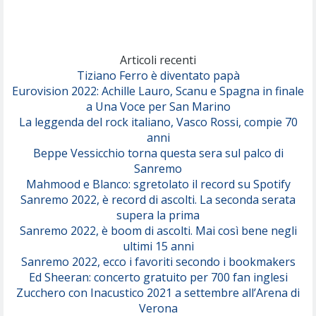
Marracash
So Easy (To Fall In Love)
(Olivia Dean)
Articoli recenti
Tiziano Ferro è diventato papà
Eurovision 2022: Achille Lauro, Scanu e Spagna in finale
Serenamente
a Una Voce per San Marino
(Juli)
La leggenda del rock italiano, Vasco Rossi, compie 70
anni
Beppe Vessicchio torna questa sera sul palco di
Sanremo
Mahmood e Blanco: sgretolato il record su Spotify
Sanremo 2022, è record di ascolti. La seconda serata
supera la prima
Sanremo 2022, è boom di ascolti. Mai così bene negli
ultimi 15 anni
Sanremo 2022, ecco i favoriti secondo i bookmakers
Ed Sheeran: concerto gratuito per 700 fan inglesi
Zucchero con Inacustico 2021 a settembre all’Arena di
Verona