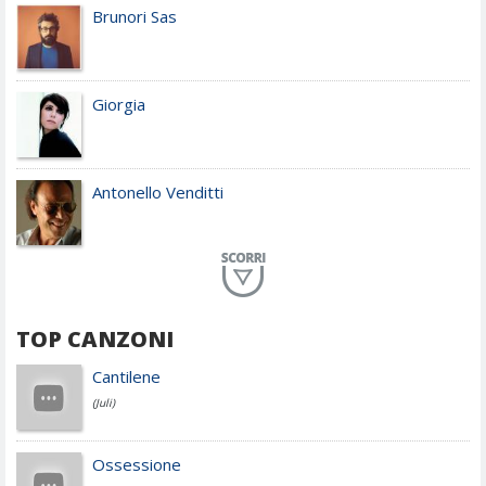
Brunori Sas
Giorgia
Antonello Venditti
Planet Funk
TOP CANZONI
Achille Lauro
Cantilene
(Juli)
Cesare Cremonini
Ossessione