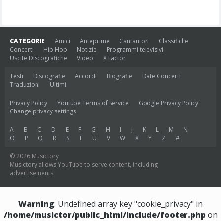
CATEGORIE
Amici
Anteprime
Cantautori
Classifiche
Concerti
Hip Hop
Notizie
Programmi televisivi
Uscite Discografiche
Video
X Factor
Testi
Discografie
Accordi
Biografie
Date Concerti
Traduzioni
Ultimi
Privacy Policy
Youtube Terms of Service
Google Privacy Policy
Change privacy settings
A
B
C
D
E
F
G
H
I
J
K
L
M
N
O
P
Q
R
S
T
U
V
W
X
Y
Z
#
© 2026 Musictory
Musictory allows YouTube to serve content, including
advertisements
Warning
: Undefined array key "cookie_privacy" in
/home/musictor/public_html/include/footer.php
on