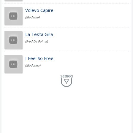
Jovanotti
Volevo Capire
(Madame)
Fedez
La Testa Gira
(Fred De Palma)
Simone Cristicchi
I Feel So Free
(Madonna)
Lucio Dalla
Al Mio Paese
(Serena Brancale)
ModÃ
Free To Love
(Duran Duran)
Marco Masini
Let Me Be