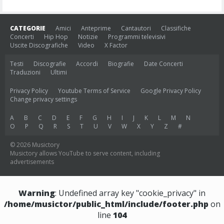
CATEGORIE
Amici
Anteprime
Cantautori
Classifiche
Concerti
Hip Hop
Notizie
Programmi televisivi
Uscite Discografiche
Video
X Factor
Testi
Discografie
Accordi
Biografie
Date Concerti
Traduzioni
Ultimi
Privacy Policy
Youtube Terms of Service
Google Privacy Policy
Change privacy settings
A
B
C
D
E
F
G
H
I
J
K
L
M
N
O
P
Q
R
S
T
U
V
W
X
Y
Z
#
© 2026 Musictory
Musictory allows YouTube to serve content, including
advertisements
Warning
: Undefined array key "cookie_privacy" in
/home/musictor/public_html/include/footer.php
on
line
104