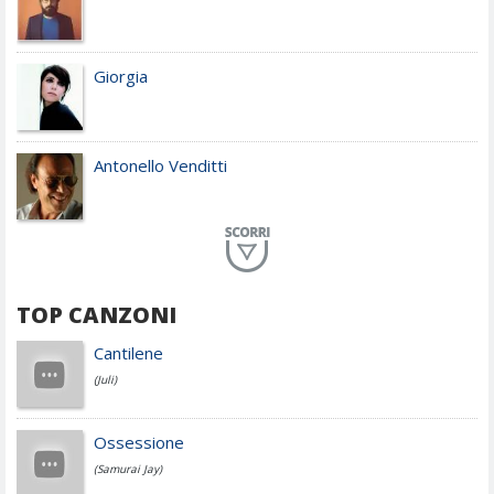
Giorgia
Antonello Venditti
Planet Funk
TOP CANZONI
Achille Lauro
Cantilene
(Juli)
Cesare Cremonini
Ossessione
(Samurai Jay)