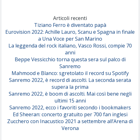
Marracash
So Easy (To Fall In Love)
(Olivia Dean)
Articoli recenti
Tiziano Ferro è diventato papà
Eurovision 2022: Achille Lauro, Scanu e Spagna in finale
Serenamente
a Una Voce per San Marino
(Juli)
La leggenda del rock italiano, Vasco Rossi, compie 70
anni
Beppe Vessicchio torna questa sera sul palco di
Sanremo
Mahmood e Blanco: sgretolato il record su Spotify
Sanremo 2022, è record di ascolti. La seconda serata
supera la prima
Sanremo 2022, è boom di ascolti. Mai così bene negli
ultimi 15 anni
Sanremo 2022, ecco i favoriti secondo i bookmakers
Ed Sheeran: concerto gratuito per 700 fan inglesi
Zucchero con Inacustico 2021 a settembre all’Arena di
Verona