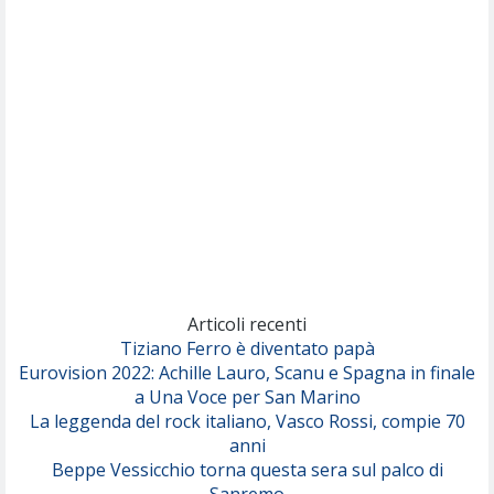
Nothing But Thieves
Per Sempre Si
(Sal da Vinci)
Pinguini Tattici Nucleari
Canzone Estiva
(Annalisa Scarrone)
Rose Villain
Comuni Immortali
(Achille Lauro)
Marracash
So Easy (To Fall In Love)
(Olivia Dean)
Articoli recenti
Tiziano Ferro è diventato papà
Eurovision 2022: Achille Lauro, Scanu e Spagna in finale
Serenamente
a Una Voce per San Marino
(Juli)
La leggenda del rock italiano, Vasco Rossi, compie 70
anni
Beppe Vessicchio torna questa sera sul palco di