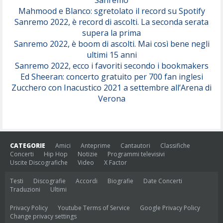
Sanremo
Mahmood e Blanco: sgretolato il record su Spotify
Sanremo 2022, è record di ascolti. La seconda serata
supera la prima
Sanremo 2022, è boom di ascolti. Mai così bene negli
ultimi 15 anni
Sanremo 2022, ecco i favoriti secondo i bookmakers
Ed Sheeran: concerto gratuito per 700 fan inglesi
Zucchero con Inacustico 2021 a settembre all’Arena di
Verona
CATEGORIE
Amici
Anteprime
Cantautori
Classifiche
Concerti
Hip Hop
Notizie
Programmi televisivi
Uscite Discografiche
Video
X Factor
Testi
Discografie
Accordi
Biografie
Date Concerti
Traduzioni
Ultimi
Privacy Policy
Youtube Terms of Service
Google Privacy Policy
Change privacy settings