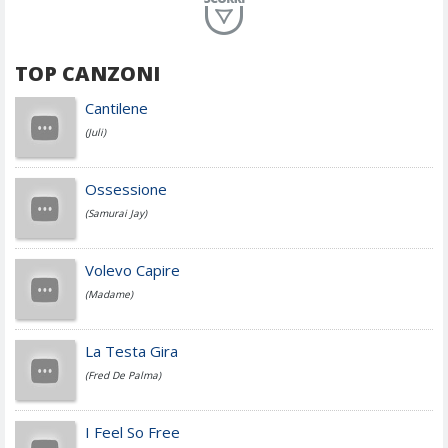
Planet Funk
TOP CANZONI
Achille Lauro
Cantilene
(Juli)
Cesare Cremonini
Ossessione
(Samurai Jay)
Jovanotti
Volevo Capire
(Madame)
Fedez
La Testa Gira
(Fred De Palma)
Simone Cristicchi
I Feel So Free