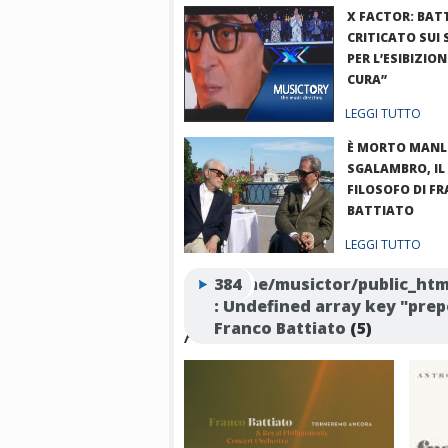
X FACTOR: BAT
CRITICATO SUI 
PER L’ESIBIZION
CURA”
LEGGI TUTTO
È MORTO MANL
SGALAMBRO, IL
FILOSOFO DI F
BATTIATO
LEGGI TUTTO
Tutte le news
Warning
/home/musictor/public_htm
384
: Undefined array key "prep
ALBUM CONTENENTI LA
Franco Battiato
(5)