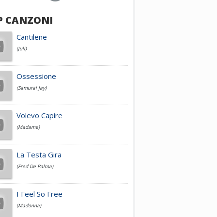
P CANZONI
Achille Lauro
Cantilene
(Juli)
Cesare Cremonini
Ossessione
(Samurai Jay)
Jovanotti
Volevo Capire
(Madame)
Fedez
La Testa Gira
(Fred De Palma)
Simone Cristicchi
I Feel So Free
(Madonna)