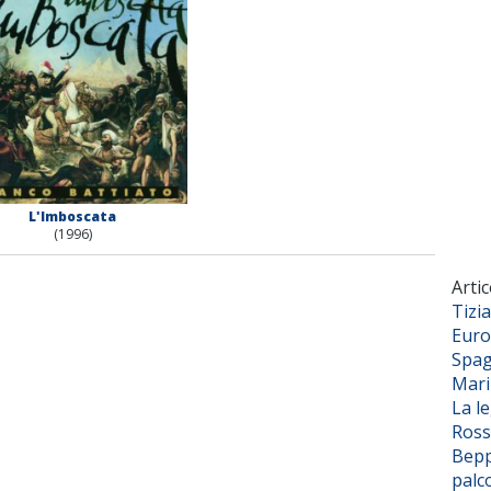
L'Imboscata
(1996)
Artic
Tizi
Euro
Spag
Mar
La l
Ross
Bepp
palc