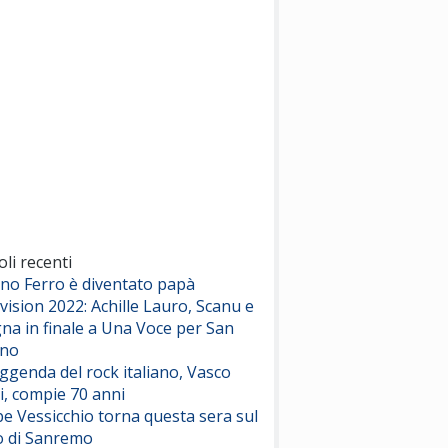
(Sal da Vinci)
Pinguini Tattici Nucleari
Canzone Estiva
(Annalisa Scarrone)
Rose Villain
Comuni Immortali
(Achille Lauro)
Marracash
So Easy (To Fall In Love)
(Olivia Dean)
oli recenti
ano Ferro è diventato papà
vision 2022: Achille Lauro, Scanu e
Serenamente
na in finale a Una Voce per San
(Juli)
ino
eggenda del rock italiano, Vasco
i, compie 70 anni
e Vessicchio torna questa sera sul
o di Sanremo