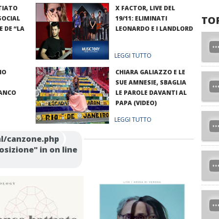
TIATO
X FACTOR, LIVE DEL
TO
SOCIAL
19/11: ELIMINATI
E DE “LA
LEONARDO E I LANDLORD
LEGGI TUTTO
IO
CHIARA GALIAZZO E LE
SUE AMNESIE, SBAGLIA
RANCO
LE PAROLE DAVANTI AL
PAPA (VIDEO)
LEGGI TUTTO
l/canzone.php
osizione" in
on line
 CURA