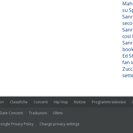
Mahm
su S
Sanr
seco
Sanr
così
Sanr
boo
Ed S
fan i
Zucc
sett
ori
Classifiche
Concerti
Hip Hop
Notizie
Programmi televisivi
Date Concerti
Traduzioni
Ultimi
oogle Privacy Policy
Change privacy settings