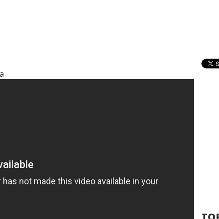
ra
TOP