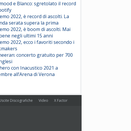
ood e Blanco: sgretolato il record
potify
emo 2022, è record di ascolti. La
nda serata supera la prima
emo 2022, è boom di ascolti. Mai
 bene negli ultimi 15 anni
emo 2022, ecco i favoriti secondo i
kmakers
heeran: concerto gratuito per 700
nglesi
hero con Inacustico 2021 a
embre all’Arena di Verona
Uscite Discografiche
Video
X Factor