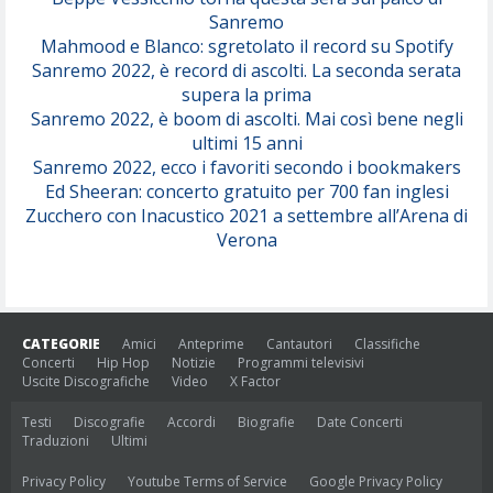
Sanremo
Mahmood e Blanco: sgretolato il record su Spotify
Sanremo 2022, è record di ascolti. La seconda serata
supera la prima
Sanremo 2022, è boom di ascolti. Mai così bene negli
ultimi 15 anni
Sanremo 2022, ecco i favoriti secondo i bookmakers
Ed Sheeran: concerto gratuito per 700 fan inglesi
Zucchero con Inacustico 2021 a settembre all’Arena di
Verona
CATEGORIE
Amici
Anteprime
Cantautori
Classifiche
Concerti
Hip Hop
Notizie
Programmi televisivi
Uscite Discografiche
Video
X Factor
Testi
Discografie
Accordi
Biografie
Date Concerti
Traduzioni
Ultimi
Privacy Policy
Youtube Terms of Service
Google Privacy Policy