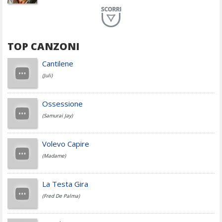
Planet Funk
TOP CANZONI
Achille Lauro
Cantilene
(Juli)
Cesare Cremonini
Ossessione
(Samurai Jay)
Jovanotti
Volevo Capire
(Madame)
Fedez
La Testa Gira
(Fred De Palma)
Simone Cristicchi