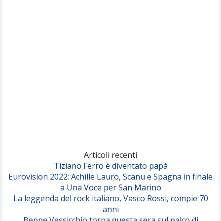
Nothing But Thieves
Per Sempre Si
(Sal da Vinci)
Pinguini Tattici Nucleari
Canzone Estiva
(Annalisa Scarrone)
Rose Villain
Comuni Immortali
(Achille Lauro)
Marracash
So Easy (To Fall In Love)
(Olivia Dean)
Articoli recenti
Tiziano Ferro è diventato papà
Eurovision 2022: Achille Lauro, Scanu e Spagna in finale
Serenamente
a Una Voce per San Marino
(Juli)
La leggenda del rock italiano, Vasco Rossi, compie 70
anni
Beppe Vessicchio torna questa sera sul palco di