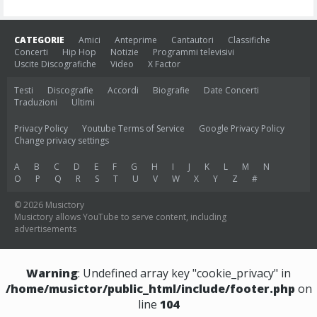
CATEGORIE
Amici
Anteprime
Cantautori
Classifiche
Concerti
Hip Hop
Notizie
Programmi televisivi
Uscite Discografiche
Video
X Factor
Testi
Discografie
Accordi
Biografie
Date Concerti
Traduzioni
Ultimi
Privacy Policy
Youtube Terms of Service
Google Privacy Policy
Change privacy settings
A
B
C
D
E
F
G
H
I
J
K
L
M
N
O
P
Q
R
S
T
U
V
W
X
Y
Z
#
© 2026 Musictory
Musictory allows YouTube to serve content, including
advertisements
Warning
: Undefined array key "cookie_privacy" in
/home/musictor/public_html/include/footer.php
on
line
104