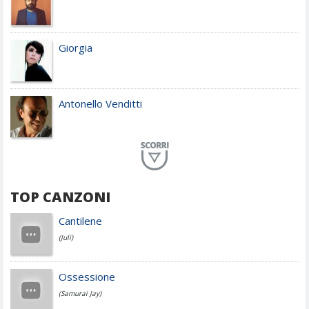
Giorgia
Antonello Venditti
Planet Funk
TOP CANZONI
Achille Lauro
Cantilene
(Juli)
Cesare Cremonini
Ossessione
(Samurai Jay)