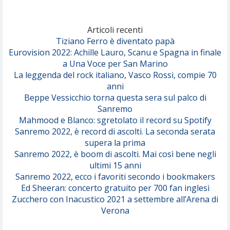
Marracash
So Easy (To Fall In Love)
(Olivia Dean)
Articoli recenti
Tiziano Ferro è diventato papà
Eurovision 2022: Achille Lauro, Scanu e Spagna in finale
Serenamente
a Una Voce per San Marino
(Juli)
La leggenda del rock italiano, Vasco Rossi, compie 70
anni
Beppe Vessicchio torna questa sera sul palco di
Sanremo
Mahmood e Blanco: sgretolato il record su Spotify
Sanremo 2022, è record di ascolti. La seconda serata
supera la prima
Sanremo 2022, è boom di ascolti. Mai così bene negli
ultimi 15 anni
Sanremo 2022, ecco i favoriti secondo i bookmakers
Ed Sheeran: concerto gratuito per 700 fan inglesi
Zucchero con Inacustico 2021 a settembre all’Arena di
Verona