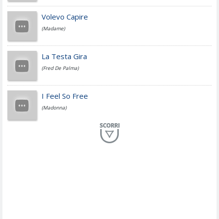
Jovanotti
Volevo Capire
(Madame)
Fedez
La Testa Gira
(Fred De Palma)
Simone Cristicchi
I Feel So Free
(Madonna)
Lucio Dalla
Al Mio Paese
(Serena Brancale)
ModÃ
Free To Love
(Duran Duran)
Marco Masini
Let Me Be