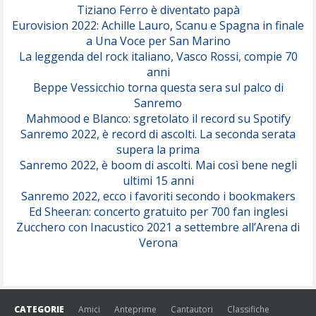
Tiziano Ferro è diventato papà
Eurovision 2022: Achille Lauro, Scanu e Spagna in finale
Serenamente
a Una Voce per San Marino
(Juli)
La leggenda del rock italiano, Vasco Rossi, compie 70
anni
Beppe Vessicchio torna questa sera sul palco di
Sanremo
Mahmood e Blanco: sgretolato il record su Spotify
Sanremo 2022, è record di ascolti. La seconda serata
supera la prima
Sanremo 2022, è boom di ascolti. Mai così bene negli
ultimi 15 anni
Sanremo 2022, ecco i favoriti secondo i bookmakers
Ed Sheeran: concerto gratuito per 700 fan inglesi
Zucchero con Inacustico 2021 a settembre all’Arena di
Verona
CATEGORIE
Amici
Anteprime
Cantautori
Classifiche