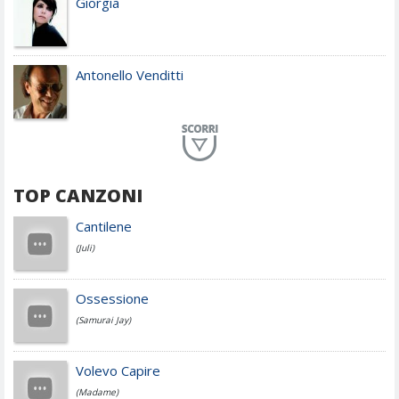
Giorgia
Antonello Venditti
Planet Funk
TOP CANZONI
Achille Lauro
Cantilene
(Juli)
Cesare Cremonini
Ossessione
(Samurai Jay)
Jovanotti
Volevo Capire
(Madame)