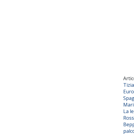
Artic
Tizi
Euro
Spag
Mar
La l
Ross
Bepp
palc