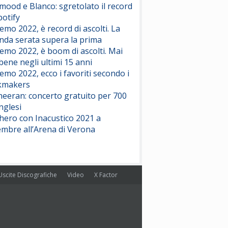
ood e Blanco: sgretolato il record
potify
emo 2022, è record di ascolti. La
nda serata supera la prima
emo 2022, è boom di ascolti. Mai
 bene negli ultimi 15 anni
emo 2022, ecco i favoriti secondo i
kmakers
heeran: concerto gratuito per 700
nglesi
hero con Inacustico 2021 a
embre all’Arena di Verona
Uscite Discografiche
Video
X Factor