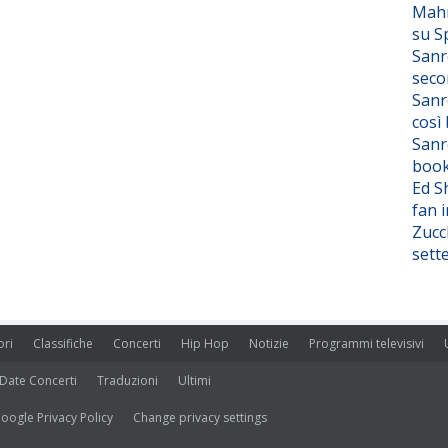
Mahm
su S
Sanr
seco
Sanr
così
Sanr
boo
Ed S
fan i
Zucc
sett
ori
Classifiche
Concerti
Hip Hop
Notizie
Programmi televisivi
Date Concerti
Traduzioni
Ultimi
oogle Privacy Policy
Change privacy settings