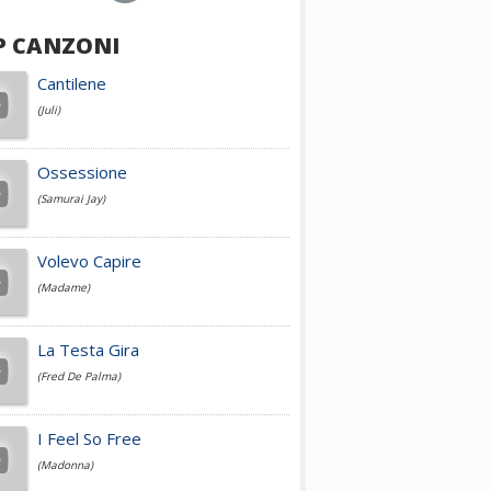
P CANZONI
Achille Lauro
Cantilene
(Juli)
Cesare Cremonini
Ossessione
(Samurai Jay)
Jovanotti
Volevo Capire
(Madame)
Fedez
La Testa Gira
(Fred De Palma)
Simone Cristicchi
I Feel So Free
(Madonna)