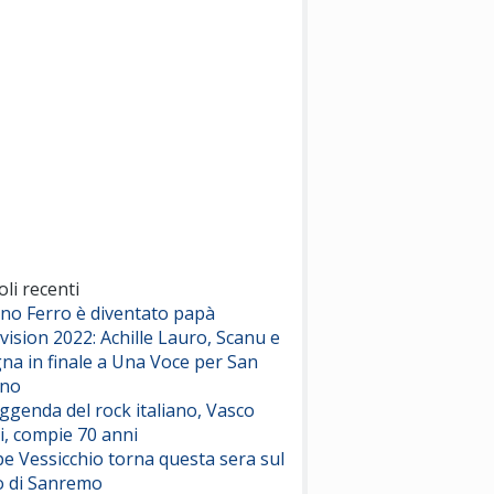
(Sal da Vinci)
Pinguini Tattici Nucleari
Canzone Estiva
(Annalisa Scarrone)
Rose Villain
Comuni Immortali
(Achille Lauro)
Marracash
So Easy (To Fall In Love)
(Olivia Dean)
oli recenti
ano Ferro è diventato papà
vision 2022: Achille Lauro, Scanu e
Serenamente
na in finale a Una Voce per San
(Juli)
ino
eggenda del rock italiano, Vasco
i, compie 70 anni
e Vessicchio torna questa sera sul
o di Sanremo