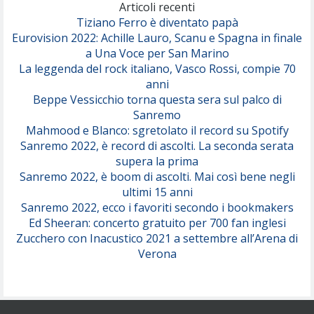
(Olivia Dean)
Articoli recenti
Tiziano Ferro è diventato papà
Eurovision 2022: Achille Lauro, Scanu e Spagna in finale
Serenamente
a Una Voce per San Marino
(Juli)
La leggenda del rock italiano, Vasco Rossi, compie 70
anni
Beppe Vessicchio torna questa sera sul palco di
Sanremo
Mahmood e Blanco: sgretolato il record su Spotify
Sanremo 2022, è record di ascolti. La seconda serata
supera la prima
Sanremo 2022, è boom di ascolti. Mai così bene negli
ultimi 15 anni
Sanremo 2022, ecco i favoriti secondo i bookmakers
Ed Sheeran: concerto gratuito per 700 fan inglesi
Zucchero con Inacustico 2021 a settembre all’Arena di
Verona