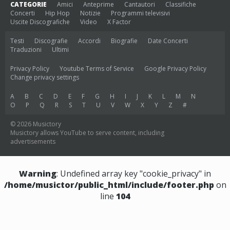
CATEGORIE
Amici
Anteprime
Cantautori
Classifiche
Concerti
Hip Hop
Notizie
Programmi televisivi
Uscite Discografiche
Video
X Factor
Testi
Discografie
Accordi
Biografie
Date Concerti
Traduzioni
Ultimi
Privacy Policy
Youtube Terms of Service
Google Privacy Policy
Change privacy settings
A
B
C
D
E
F
G
H
I
J
K
L
M
N
O
P
Q
R
S
T
U
V
W
X
Y
Z
#
© 2026 Musictory
Musictory allows YouTube to serve content, including
advertisements
Warning
: Undefined array key "cookie_privacy" in
/home/musictor/public_html/include/footer.php
on
line
104