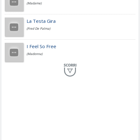
(Madame)
Fedez
La Testa Gira
(Fred De Palma)
Simone Cristicchi
I Feel So Free
(Madonna)
Lucio Dalla
Al Mio Paese
(Serena Brancale)
ModÃ
Free To Love
(Duran Duran)
Marco Masini
Let Me Be
(Second Voice (The))