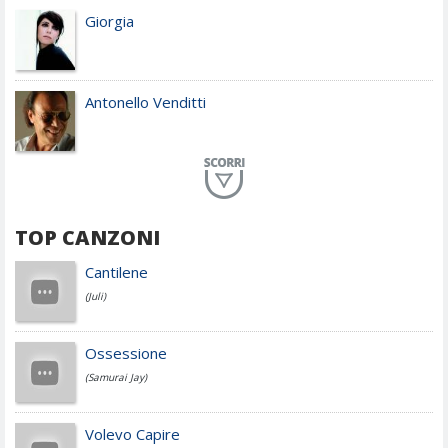
Giorgia
Antonello Venditti
Planet Funk
TOP CANZONI
Achille Lauro
Cantilene
(Juli)
Cesare Cremonini
Ossessione
(Samurai Jay)
Jovanotti
Volevo Capire